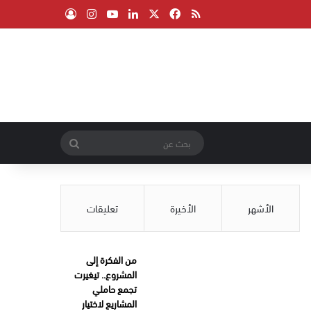
‫X
فيسبوك
ملخص الموقع RSS
لينكدإن
‫YouTube
انستقرام
تسجيل الدخول
بحث
عن
الأشهر
الأخيرة
تعليقات
من الفكرة إلى
المشروع.. تيغيرت
تجمع حاملي
المشاريع لاختيار