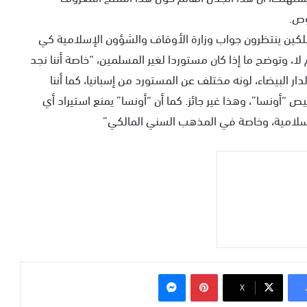
وص.
هلكين ينتظرون جواب وزارة الأوقاف والشؤون الإسلامية كي
، وتوضح ما إذا كان مستوردا لغير المسلمين، “خاصة أننا نجد
ر البيضاء، لونه مختلف عن المستورد من إسبانيا، كما أننا
“أونسا”، وهذا غير جائز. كما أن “أونسا” يمنع استيراد أي
إسلامية، وخاصة في المذهب السني المالكي”
بينتيريست
ماسنجر
‫X