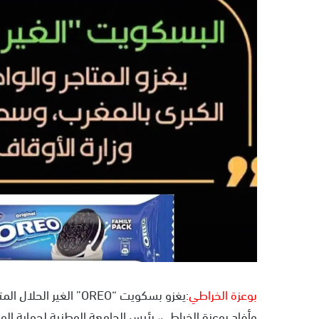
ر
ي
د
ا
إ
ل
ك
ت
ر
و
ن
ي
ا
بوعزة الخراطي
:يغزو بسكويت “OREO” الغير الحلال المتاجر والواجهات الكبرى بالمغرب.
وأفاد بوعزة الخراطي، رئيس الجامعة الوطنية لحماية ال