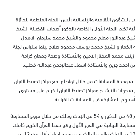
للشؤون الثقافية والإنسانية رئيس اللجنة المنظمة للجائزة
ئية تضم اللجنة الأولى الخاصة بالذكور أصحاب الفضيلة الشيخ
لشيخ عبدالنور معلم محمود والشيخ محمد سليمان الأهدل
الكمار والشيخ محمد يوسف محمود صلاح بينما ستراس لجنة
زينب محمد المختار الامين والأستاذة وضحة جمعان كرامة
ن احمد جرين والأستاذة اسماء عبدالرحمن عبدالله قطب.
 به وحدة المسابقات من خلال تواصلها مع مراكز تحفيظ القرآن
وم به جهات الترشيح ومراكز تحفيظ القرآن الكريم على مستوى
أهيلهم للمشاركة في المسابقات القرآنية.
واضاف بأن المتسابقين المرشحين للمسابقة بلغ عددهم 48 من الذكور و 54 من الإناث وذلك من خلال فروع المسابقة
 و 11 من الاناث التأهل للمسابقة النهائية في الفرع الأول وهو حفظ القرآن الكريم كاملا،
اما الفرع الثاني عشرون جزءا‘ فتأهل فيه 9 من الذكور و 13من الاناث والفرع الثالث فرع عشرة اجزاء‘ تأهل فيه 12 من