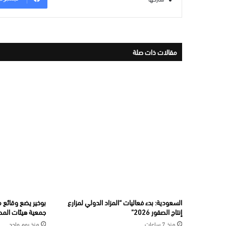
مقالات ذات صلة
السعودية: بدء فعاليات “المزاد الدولي لمزارع
بوخير يضع وقائع 
إنتاج الصقور 2026”
جمعية هيئات المح
منذ 7 ساعات
منذ يوم واحد