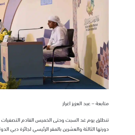
ر
ي
د
ا
إ
ل
ك
ت
ر
و
ن
ي
ا
متابعة – عبد العزيز اغراز
تنطلق يوم غد السبت وحتى الخميس القادم التصفيات ال
دورتها الثالثة والعشرين بالمقر الرئيسي لجائزة دبي الدو