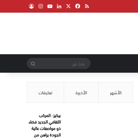
‫X
فيسبوك
ملخص الموقع RSS
لينكدإن
‫YouTube
انستقرام
تسجيل الدخول
بحث
عن
الأشهر
الأخيرة
تعليقات
بيكيز : المركب
الثقافي الجديد فضاء
ذو مواصفات عالية
الجودة يراهن من