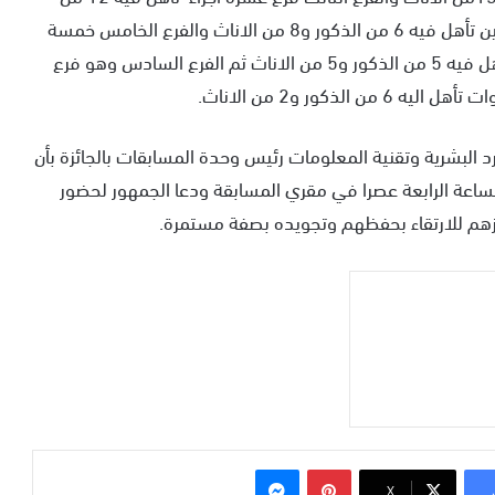
الذكور و15من الاناث والفرع الرابع خمسة أجزاء للمواطنين تأهل فيه 6 من الذكور و8 من الاناث والفرع الخامس خمسة
أجزاء للمقيمين ممن لا تزيد أعمارهم عن عشر سنوات تأهل فيه 5 من الذكور و5 من الاناث ثم الفرع السادس وهو فرع
ذكور و2 من الاناث.
لبشرية وتقنية المعلومات رئيس وحدة المسابقات بالجائزة بأن
الساعة الرابعة عصرا في مقري المسابقة ودعا الجمهور لحضور
زهم للارتقاء بحفظهم وتجويده بصفة مستمرة.
بينتيريست
ماسنجر
‫X