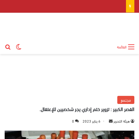
بح
الوضع ال
القائمة
مجتمع
القصر الكبير : تزوير ختم إداري يجر شخصيين للإعتقال.
هيئة التحرير
أ
6 يناير 2023
0
ر
س