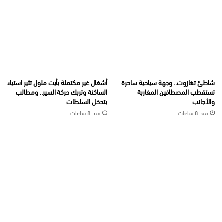
شاطئ تغازوت.. وجهة سياحية ساحرة
أشغال غير مكتملة بأيت ملول تثير استياء
تستقطب المصطافين المغاربة
الساكنة وتربك حركة السير.. ومطالب
والأجانب
بتدخل السلطات
منذ 8 ساعات
منذ 8 ساعات