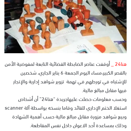
ل
ب
ر
ي
د
ا
إ
ل
ك
هنا24 _
أوقفت عناصر الضابطة القضائية التابعة لمفوضية الأمن
ت
بالقصر الكبير،مساء اليوم الجمعة 6 يناير الجاري، شخصين
ر
للإشتباه في تورطهم في تهمة تزوير شواهد إدارية والإتجار
و
ن
فيها مقابل مبالغ مالية.
ي
وحسب معلومات حصلت عليهاجريدة “هنا24” أن أشخاص
ا
استغلا الختم الإداري للقائد وقاما بنسخه بواسطة آلة scanner
وبيع شواهد مزورة مقابل مبالغ مالية حسب أهمية الشهادة
وذلك بمساعدة أحد الاعوان داخل نفس المقاطعة.