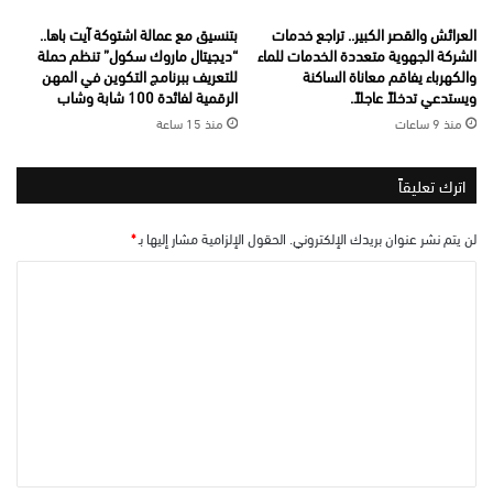
العرائش والقصر الكبير.. تراجع خدمات
بتنسيق مع عمالة اشتوكة آيت باها..
الشركة الجهوية متعددة الخدمات للماء
“ديجيتال ماروك سكول” تنظم حملة
والكهرباء يفاقم معاناة الساكنة
للتعريف ببرنامج التكوين في المهن
ويستدعي تدخلاً عاجلاً.
الرقمية لفائدة 100 شابة وشاب
منذ 9 ساعات
منذ 15 ساعة
اترك تعليقاً
لن يتم نشر عنوان بريدك الإلكتروني.
الحقول الإلزامية مشار إليها بـ
*
ا
ل
ت
ع
ل
ي
ق