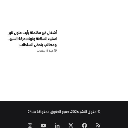
أشغال غير مكتملة بأيت ملول تثير
استياء الساكنة وتربك حركة السير..
ومطالب بتدخل السلطات
منذ 8 ساعات
© حقوق النشر 2026، جميع الحقوق محفوظة هنا24
ملخص
‫X
فيسبوك
لينكدإن
‫YouTube
انستقرام