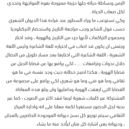
الزمن وبساطة حياته جلها حزينة ممزوجة بقوة المواجهة وتحدي
لكل صعاب الحياة .
وكي تستوعب ما وراء السطور عند قراءة هذا الديوان الشعري
حسب قول الشاعر وجب مراجعة التاريخ واستحضار التيكنلوجيا
ومجموع التراكمات لأنها جزء من التاريخ والهوية ، وقد اختار
ويتمنى ان يكون قد اصاب في اختياره للغة الشاعرة وليس اللغة
الشعرية ، اللغة الشاعرة التي اختارها بعد مسار طويل من النضال
خلال ندوات وترافعات …. ، لكي يرافع بها عن قضايا الجبل عن
قضايا الهوية ، هكذا اصبح خطابه حيث وجد نفسه في ما هو
ثقافي وما هو فني وما هو شعري لكي يرافع على مجموعة من
القضايا التي ارهقت الهوية وحامليها وان يبلغ هذه المعاناة
المشتركة عبر كلمات شعرية لربما تنفد اكثر من الصوت ، كما عبر
بحبه لجل الحضور مستغربا لكمه معلنا على انه وادارة المركز
الثقافي سيتم توزيع كل نسخ ديوانه الموجودة للحاضرين بالمجان
، وديوانه رهن اشارة كل فنان ليأخذ منه ما يشاء .