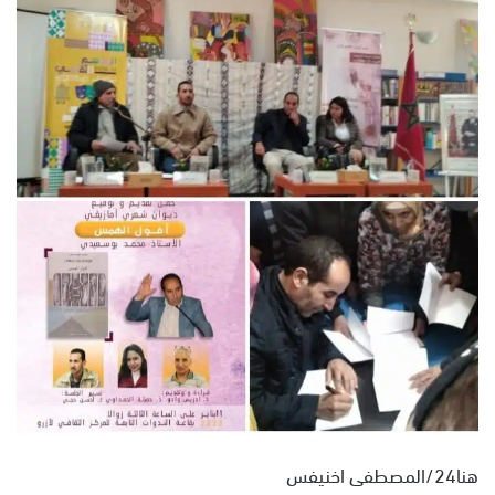
ل
ب
ر
ي
د
ا
إ
ل
ك
ت
ر
و
ن
ي
ا
هنا24/المصطفى اخنيفس