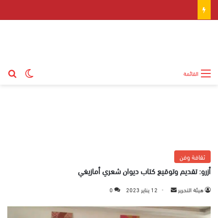
بح
الوضع ال
القائمة
ثقافة وفن
أزرو: تقديم وتوقيع كتاب ديوان شعري أمازيغي
هيئة التحرير
أ
12 يناير 2023
0
ر
س