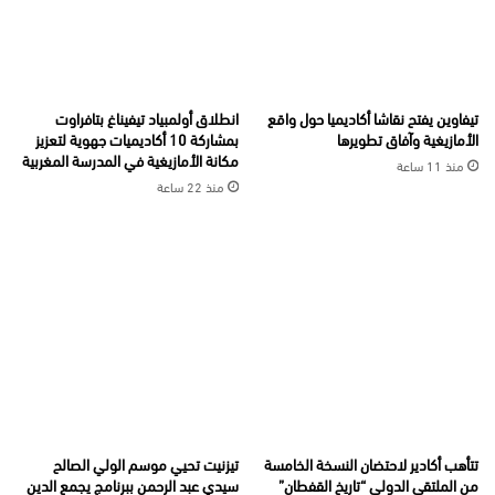
تيفاوين يفتح نقاشا أكاديميا حول واقع
انطلاق أولمبياد تيفيناغ بتافراوت
الأمازيغية وآفاق تطويرها
بمشاركة 10 أكاديميات جهوية لتعزيز
مكانة الأمازيغية في المدرسة المغربية
منذ 11 ساعة
منذ 22 ساعة
تتأهب أكادير لاحتضان النسخة الخامسة
تيزنيت تحيي موسم الولي الصالح
من الملتقى الدولي “تاريخ القفطان”
سيدي عبد الرحمن ببرنامج يجمع الدين