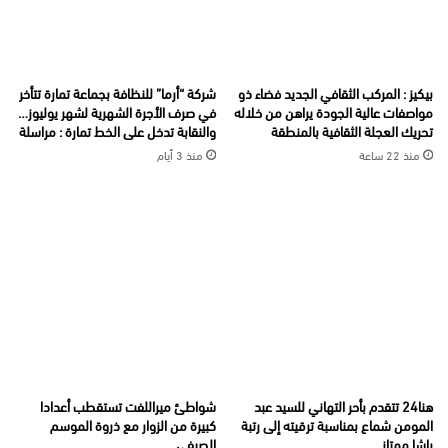
بيكيز : المركب الثقافي الجديد فضاء ذو
شركة “أرما” للنظافة بجماعة تمارة تتأخر
مواصفات عالية الجودة يراهن من خلاله
في صرف الأجرة الشهرية لشهر يوليوز…
تحريك العجلة الثقافية بالمنطقة
والنقابة تدخل على الخط تمارة : مراسلة
منذ 22 ساعة
منذ 3 أيام
هنا24 تتقدم بأحر التهاني للسيد عبد
شواطئ ميراللفت تستقطب أعدادا
المومن شماع بمناسبة ترقيته إلى رتبة
كبيرة من الزوار مع ذروة الموسم
باشا ممتاز
الصيفي