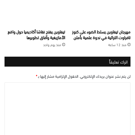
مهرجان تيفاوين يسلط الضوء على كنوز
تيفاوين يفتح نقاشا أكاديميا حول واقع
تافراوت التراثية في ندوة علمية بأملن
الأمازيغية وآفاق تطويرها
منذ 12 ساعة
منذ يوم واحد
اترك تعليقاً
لن يتم نشر عنوان بريدك الإلكتروني.
الحقول الإلزامية مشار إليها بـ
*
ا
ل
ت
ع
ل
ي