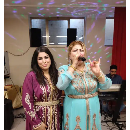
س
ل
ب
ر
ي
د
ا
إ
ل
ك
ت
ر
و
ن
ي
ا