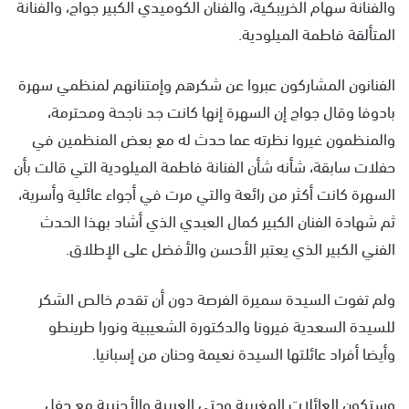
والفنانة سهام الخريبكية، والفنان الكوميدي الكبير جواج، والفنانة
المتألقة فاطمة الميلودية.
الفنانون المشاركون عبروا عن شكرهم وإمتنانهم لمنظمي سهرة
بادوفا وقال جواج إن السهرة إنها كانت جد ناجحة ومحترمة،
والمنظمون غيروا نظرته عما حدث له مع بعض المنظمين في
حفلات سابقة، شأنه شأن الفنانة فاطمة الميلودية التي قالت بأن
السهرة كانت أكثر من رائعة والتي مرت في أجواء عائلية وأسرية،
ثم شهادة الفنان الكبير كمال العبدي الذي أشاد بهذا الحدث
الفني الكبير الذي يعتبر الأحسن والأفضل على الإطلاق.
ولم تفوت السيدة سميرة الفرصة دون أن تقدم خالص الشكر
للسيدة السعدية فيرونا والدكتورة الشعيبية ونورا طرينطو
وأيضا أفراد عائلتها السيدة نعيمة وحنان من إسبانيا.
وستكون العائلات المغربية وحتى العربية والأجنبية مع حفل