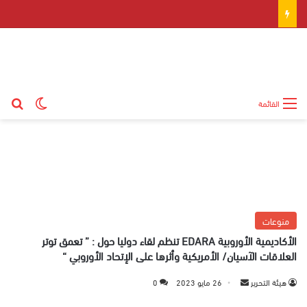
بح
الوضع ال
القائمة
منوعات
الأكاديمية الأوروبية EDARA تنظم لقاء دوليا حول : ” تعمق توتر
العلاقات الآسيان/ الأمريكية وأثرها على الإتحاد الأوروبي “
هيئة التحرير
أ
26 مايو 2023
0
ر