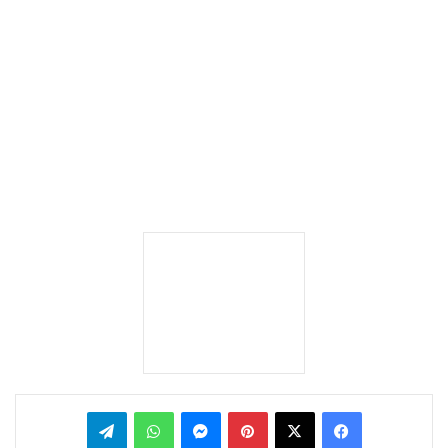
بينتيريست
ماسنجر
واتساب
تيلقرام