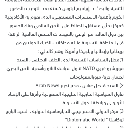
للتنمية والبحث د. إبراهيم ليتوس كلمته بعد الترحيب بالحضور
الكريم بأهمية الاستشراف المستقبلي، الذي تقوم به الأكاديمية
كمركز بحثي مستقل، للحفاظ على الأمن العالمي وبناء الجسور
بين دول العالم، مع الوعي بالمهددات الخمس العالمية الراهنة
في المنطقة الآسيوية وتلته مداخلات الخبراء الدوليين من
بريطانيا وإيطاليا وبلجيكا وأمريكا وهم كالتالي :
1)محلل السياسات الآسيوية لدى الحلف الاطلسي السيد
موريشيو غيري NATO تناول سياسة الناتو وأهمية الأمن البحري
لضمان حرية مرورالمعولومات .
2) السيد فيصل عباس ، مدبر تحرير Arab News
تناول السياسية الخارجية الخليجية السعودية وأثرها على الإتحاد
الأوروبي ورابطة الدول الأسيوية.
3) مركز الدولي الاستراتيجي للدبلوماسية الدولية ، السيد البارتو
توكاستا ” Diplomatic World”
3) عضوان من لجنة الدفاع بالبرلمان الفيدرالي البلجيكي ، السيد