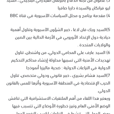
ليو فرانكان والسيدة داريا صافيا
4) مقدمة برنامج و محلل السياسات الآسيوية في قناة BBC
5)السيد ويك فان لاغا ، خببر الشؤون الآسيوية وتناول أهمية
حيادية دول الإتحاد الأوروبي في الأزمة الحالية بين الصين
والولايات المتحدة .
6) السيد عارف علي المحامي الدولي، من واشنطن، تناول
تهديدات الأمنية التي تسببها محاولة إرتشاء محاكم التحكيم
الدولية في النزاعات الدولية : ضحية ماليزيا أنموذجا
7)السيد هشام بشيري ، خببر قانوني ودولي متخصص، تناول
الحرب الإقتصادية في المنطقة الآسيوية وأثرها للمس بالقانون
الدولي.
ويعتبر هذا اللقاء من أهم الملتقيات الاستشرافية التي تناقش
الوضع الأمني العام وتبرز خطورة الأوضاع التي تتسبب فيها
بعض الدول التي تنشط في النزاعات لكسب النفود الدولي