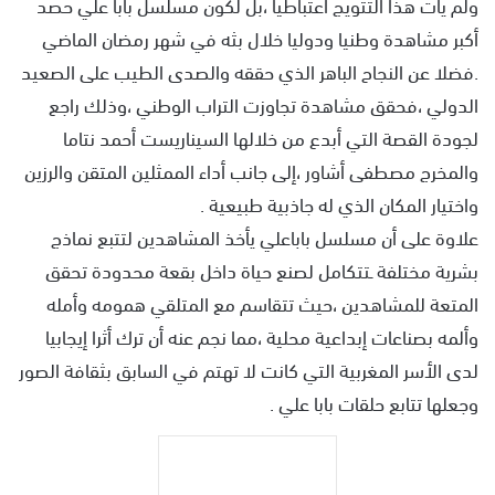
ولم يأت هذا التتويج اعتباطيا ،بل لكون مسلسل بابا علي حصد
أكبر مشاهدة وطنيا ودوليا خلال بثه في شهر رمضان الماضي
.فضلا عن النجاح الباهر الذي حققه والصدى الطيب على الصعيد
الدولي ،فحقق مشاهدة تجاوزت التراب الوطني ،وذلك راجع
لجودة القصة التي أبدع من خلالها السيناريست أحمد نتاما
والمخرج مصطفى أشاور ،إلى جانب أداء الممثلين المتقن والرزين
واختيار المكان الذي له جاذبية طبيعية .
علاوة على أن مسلسل باباعلي يأخذ المشاهدين لتتبع نماذج
بشرية مختلفة ـتتكامل لصنع حياة داخل بقعة محدودة تحقق
المتعة للمشاهدين ،حيث تتقاسم مع المتلقي همومه وأمله
وألمه بصناعات إبداعية محلية ،مما نجم عنه أن ترك أثرا إيجابيا
لدى الأسر المغربية التي كانت لا تهتم في السابق بثقافة الصور
وجعلها تتابع حلقات بابا علي .