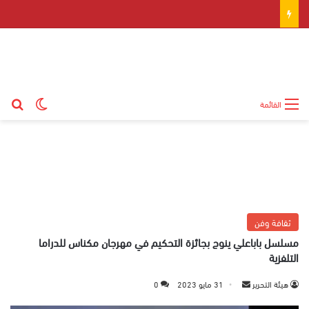
بح
الوضع ال
القائمة
ثقافة وفن
مسلسل باباعلي ينوج بجائزة التحكيم في مهرجان مكناس للدراما
التلفزية
هيئة التحرير
أ
31 مايو 2023
0
ر