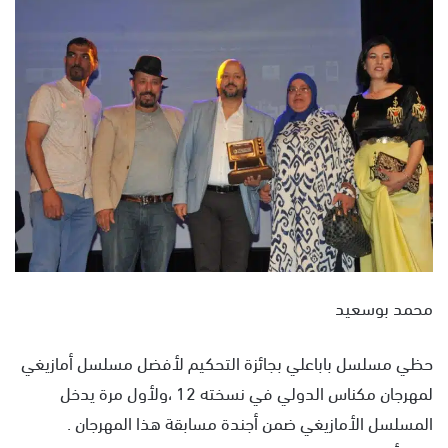
س
ل
ب
ر
ي
د
ا
إ
ل
ك
ت
ر
و
محمد بوسعيد
ن
ي
حظي مسلسل باباعلي بجائزة التحكيم لأفضل مسلسل أمازيغي
ا
لمهرجان مكناس الدولي في نسخته 12 ،ولأول مرة يدخل
المسلسل الأمازيغي ضمن أجندة مسابقة هذا المهرجان .