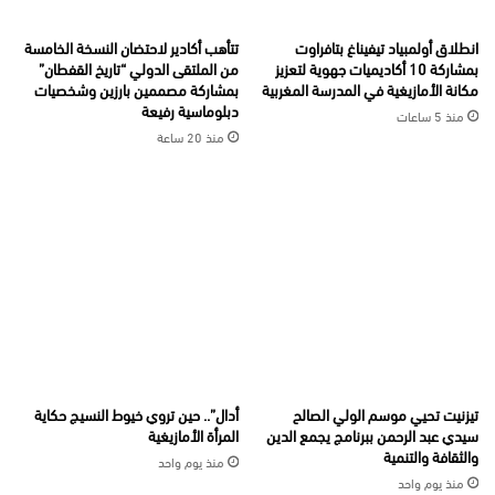
انطلاق أولمبياد تيفيناغ بتافراوت
تتأهب أكادير لاحتضان النسخة الخامسة
بمشاركة 10 أكاديميات جهوية لتعزيز
من الملتقى الدولي “تاريخ القفطان”
مكانة الأمازيغية في المدرسة المغربية
بمشاركة مصممين بارزين وشخصيات
دبلوماسية رفيعة
منذ 5 ساعات
منذ 20 ساعة
تيزنيت تحيي موسم الولي الصالح
أدال”.. حين تروي خيوط النسيج حكاية
سيدي عبد الرحمن ببرنامج يجمع الدين
المرأة الأمازيغية
والثقافة والتنمية
منذ يوم واحد
منذ يوم واحد