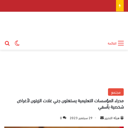
بح
الوضع ال
القائمة
مجتمع
مدراء المؤسسات التعليمية يستغلون جني غلات الزيتون لأغراض
شخصية بآسفي
هيئة التحرير
أ
29 سبتمبر 2023
0
ر