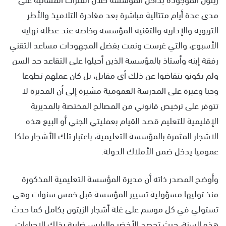
مدى عدة أيام متتالية مباشرة بعد مغادرة التلاميذ والأطر
التربوية والإدارية والتقنية المؤسسة وخاصة عند عطلة نهاية
الأسبوع، والتي غرست ونمت بفضل المجهودات مساعد التقني
رفقة إبنه وأستاذ بالمؤسسة الذين أحيلوا على التقاعد حد السن
ولم يكونو يتقاضوا عن ذلك أي مقابل، بل كان عملهم تطوعا
وحبا وغيرة على المدرسة العمومية مشيرة إلى أن المديرة لا
تتوفر على ترخيص قانوني من المصالح المختصة بالمديرية
الإقليمية للتعليم قصد القيام بعمليتي الجني أو البيع هذه
الاشجار المثمرة بالمؤسسة التعليمية، باعتبار تلك الأشجار ملكا
عموميا يدخل ضمن الأملاك الدولة.
وأوضح المصدر ذاته أن مديرة المؤسسة التعليمية المذكورة
منذ توليها مسؤولية تسيير المؤسسة قبل خمس سنوات وهي
تستولي في كل موسم على غلة أشجار الزيتون بكامل كما حدث
هذه السنة، حيث تحصد الأخضر واليابس ضاربة بذلك الإجراءات