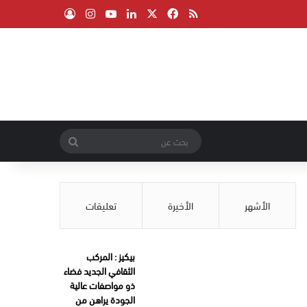
‫X
فيسبوك
ملخص الموقع RSS
لينكدإن
‫YouTube
انستقرام
تسجيل الدخول
بحث
عن
الأشهر
الأخيرة
تعليقات
بيكيز : المركب
الثقافي الجديد فضاء
ذو مواصفات عالية
الجودة يراهن من