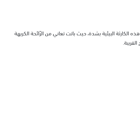
ه الكارثة البيئية بشدة، حيث باتت تعاني من الرّائحة الكريهة
لقريبة.