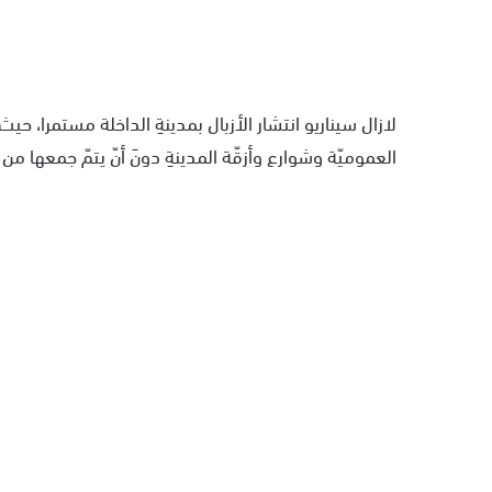
لازال سيناريو انتشار الأزبال بمدينةِ الداخلة مستمرا، حي
العموميّة وشوارع وأزقّة المدينةِ دونَ أنّ يتمّ جمعها م