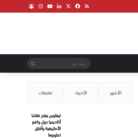
‫X
فيسبوك
ملخص الموقع RSS
لينكدإن
‫YouTube
انستقرام
تسجيل الدخول
بحث
عن
الأشهر
الأخيرة
تعليقات
تيفاوين يفتح نقاشا
أكاديميا حول واقع
الأمازيغية وآفاق
تطويرها