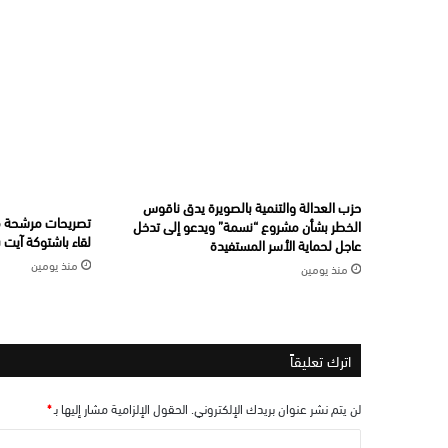
حزب العدالة والتنمية بالصويرة يدق ناقوس
تصريحات مرشحة مح
الخطر بشأن مشروع “نسمة” ويدعو إلى تدخل
لقاء باشتوكة آيت ب
عاجل لحماية الأسر المستفيدة
منذ يومين
منذ يومين
اترك تعليقاً
لن يتم نشر عنوان بريدك الإلكتروني.
الحقول الإلزامية مشار إليها بـ
*
ا