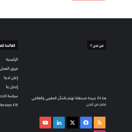
من نحن ؟
القائمة الف
الرئيسية
فريق العمل
إعلن لدينا
إتصل بنا
سياسة الخص
هنا 24 جريدة مستقلة تهتم بالشأن المغربي والعالمي
تصدر من لندن.
Version FR
ملخص
‫X
فيسبوك
لينكدإن
‫YouTube