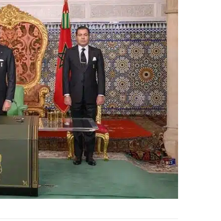
ر
ي
د
ا
إ
ل
ك
ت
ر
و
ن
ي
ا