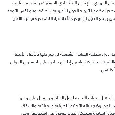
دماج الجهوي والإقلاع الاقتصادي المشترك، وتشجيع دينامية
درا مضمونا لتزويد الدول الأوروبية بالطاقة. وهو نفس التوجه
الذي دفع بالمغرب إلى إطلاق مبادرة إحداث إطار مؤسسي يجمع الدول الإفريقية الأطلسية الـ23، بغية توطيد الأمن
ه دول منطقة الساحل الشقيقة لن يتم حلها بالأبعاد الأمنية
التنمية المشتركة، واقترح إطلاق مبادرة على المستوى الدولي
لأطلسي.
ا بتأهيل البنيات التحتية لدول الساحل، والعمل على ربطها
تعد لوضع بنياته التحتية، الطرقية والمينائية والسكك
أن هذه المبادرة ستشكل تحولا جوهريا في اقتصادها، وفي