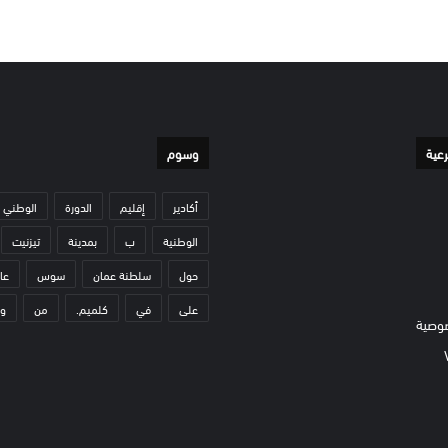
رعية
وسوم
أكادير
إقليم
الدورة
الوطني
الوطنية
ب
بمدينة
تيزنيت
حول
سلطنة عمان
سوس
عا
على
في
كلميم.
من
و
وصية