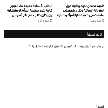
كلميم تحتضن ندوة وطنية حول
انتخاب الأستاذة جميعة ماء العينين
المقاولة النسائية وتكرم شخصيات
كاتبة لفرع منظمة المرأة الاستقلالية
ساهمت في دعم قضايا المرأة والتنمية
ببويزكارن خلال جمع عام تأسيسي
منذ يومين
منذ 3 أيام
اترك تعليقاً
لن يتم نشر عنوان بريدك الإلكتروني.
الحقول الإلزامية مشار إليها بـ
*
ا
ل
ت
ع
ل
ي
ق
*
الاسم
*