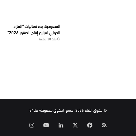
السعودية: بدء فعاليات “المزاد
الدولي لمزارع إنتاج الصقور 2026”
منذ 20 ساعة
© حقوق النشر 2026، جميع الحقوق محفوظة هنا24
ملخص
‫X
فيسبوك
لينكدإن
‫YouTube
انستقرام