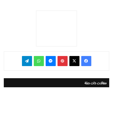
بينتيريست
ماسنجر
واتساب
تيلقرام
مقالات ذات صلة