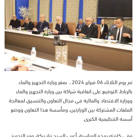
س
ل
ب
ر
ي
د
ا
إ
ل
ك
ت
تم يوم الثلاثاء 06 فبراير 2024 ، بمقر وزارة التجهيز والماء
ر
بالرباط، التوقيع على اتفاقية شراكة بين وزارة التجهيز والماء
و
ووزارة الاقتصاد والمالية في مجال التعاون والتنسيق لمعالجة
ن
ي
الملفات المشتركة بين الوزارتين، ومأسسة هذا التعاون ووضع
ا
أسسه التنظيمية الكبرى.
وفي كلمته بهذه المناسبة، أعرب السيد نزار بركة، وزير التجهيز