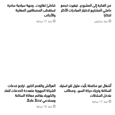
من الفكرة إلى المشروع.. تيغيرت تجمع
شاطئ تغازوت.. وجهة سياحية ساحرة
حاملي المشاريع لاختيار المبادرات الأكثر
تستقطب المصطافين المغاربة
ابتكارا
والأجانب
منذ ساعتين
منذ 17 ساعة
أشغال غير مكتملة بأيت ملول تثير استياء
العرائش والقصر الكبير.. تراجع خدمات
الساكنة وتربك حركة السير.. ومطالب
الشركة الجهوية متعددة الخدمات للماء
بتدخل السلطات
والكهرباء يفاقم معاناة الساكنة
ويستدعي تدخلاً عاجلاً.
منذ 17 ساعة
منذ 18 ساعة