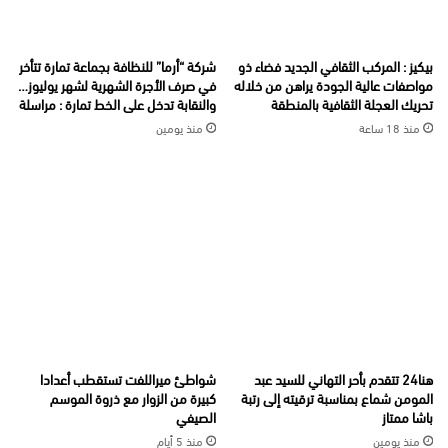
بيكيز : المركب الثقافي الجديد فضاء ذو
شركة “أرما” للنظافة بجماعة تمارة تتأخر
مواصفات عالية الجودة يراهن من خلاله
في صرف الأجرة الشهرية لشهر يوليوز…
تحريك العجلة الثقافية بالمنطقة
والنقابة تدخل على الخط تمارة : مراسلة
منذ 18 ساعة
منذ يومين
هنا24 تتقدم بأحر التهاني للسيد عبد
شواطئ ميراللفت تستقطب أعدادا
المومن شماع بمناسبة ترقيته إلى رتبة
كبيرة من الزوار مع ذروة الموسم
باشا ممتاز
الصيفي
منذ يومين
منذ 5 أيام