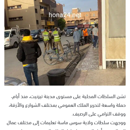
ل
ب
ر
ي
د
ا
إ
ل
ك
ت
ر
و
ن
تشن السلطات المحلية على مستوى مدينة تيزنيت، منذ أيام،
ي
ا
حملة واسعة لتحرير الملك العمومي بمختلف الشوارع والأزقة،
ووقف الترامي على الرصيف.
ووجهت سلطات ولاية سوس ماسة تعليمات إلى مختلف عمال