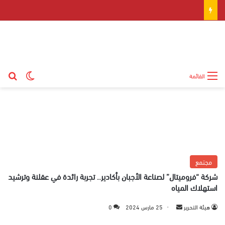
بح
الوضع ال
القائمة
مجتمع
شركة “فروميتال” لصناعة الأجبان بأكادير.. تجربة رائدة في عقلنة وترشيد
استهلاك المياه
هيئة التحرير
أ
25 مارس 2024
0
ر