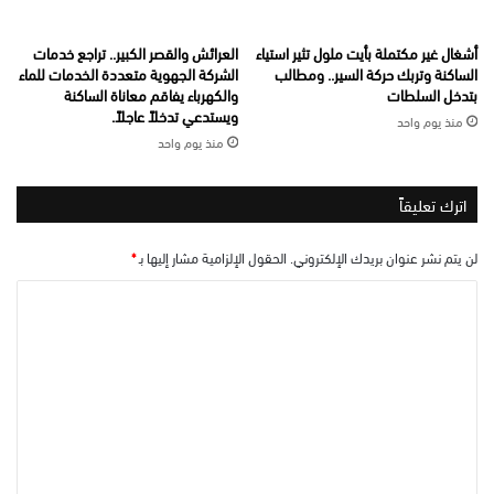
أشغال غير مكتملة بأيت ملول تثير استياء
العرائش والقصر الكبير.. تراجع خدمات
الساكنة وتربك حركة السير.. ومطالب
الشركة الجهوية متعددة الخدمات للماء
بتدخل السلطات
والكهرباء يفاقم معاناة الساكنة
ويستدعي تدخلاً عاجلاً.
منذ يوم واحد
منذ يوم واحد
اترك تعليقاً
لن يتم نشر عنوان بريدك الإلكتروني.
الحقول الإلزامية مشار إليها بـ
*
ا
ل
ت
ع
ل
ي