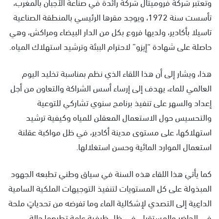
وتعتبر شركة فروميتال شركة رائدة في صناعة الأجبان بالمغرب،
تأسست سنة 1972، ويوجد مقرها الرئيسي بالمنطقة الصناعية
تاسيلا بأكادير، ولديها فروع بكل من الدار البيضاء ومراكش، وهي
حاصلة على شهادة “إيزو” لاحترام الببئة وترشيد استهلاك المياه.
هذا، ويشار إلى أن هذا اللقاء الذي نظم بمناسبة تخليد اليوم
العالمي للماء، يهدف إلى إرساء أسس الشراكة والتعاون من أجل
إعداد والسهر على تنفيذ برنامج سنوي تشاركي للتوعية
والتحسيس حول الاستعمال المعقلن للمياه وكيفية ترشيد
استهلاكها، على مستوى مدينة أكادير، في ظل مواكبة عقلنة
استعمال الموارد المائية وحسن استغلالها.
كما يأتي هذا اللقاء هذه السنة في سياق وطني تطبعه الجهود
المبذولة على كل المستويات لتنفيذ التوجيهات الملكية السامية
الداعِية إلى التصدي لإشكالية الماء وما تفرضه من تحدياتٍ ملحة
في الحاضِر والمستقبل، في ظل ظرفية عامة تطبعها حالة