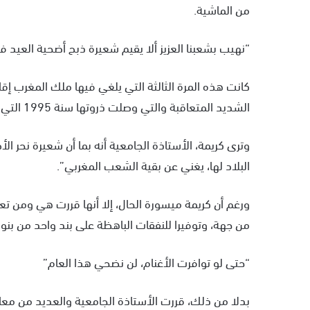
من الماشية.
“نهيب بشعبنا العزيز ألا يقيم شعيرة ذبح أضحية العيد 
الشديد المتعاقبة والتي وصلت ذروتها سنة 1995 التي أعلنت الحكومة أنها سنة كارثة وطنية.
وترى كريمة، الأستاذة الجامعية أنه بما أن شعيرة نحر 
البلاد لها، يغني عن بقية الشعب المغربي”.
ورغم أن كريمة ميسورة الحال، إلا أنها قررت هي ومن تع
من جهة، وتوفيرا للنفقات الباهظة على بند واحد من بن
“حتى لو توافرت الأغنام، لن نضحي هذا العام”
بدلا من ذلك، قررت الأستاذة الجامعية والعديد من معا