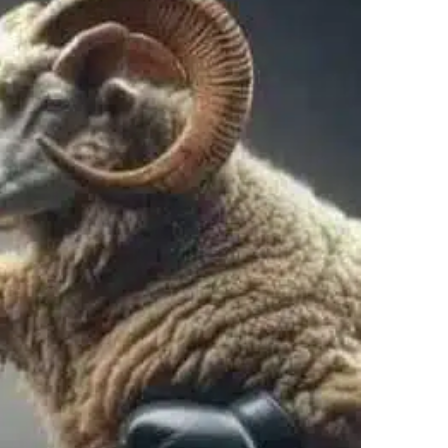
ر
ي
د
ا
إ
ل
ك
ت
ر
و
ن
ي
ا