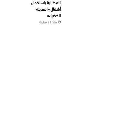
للمطالبة باستكمال
أشغال «المدينة
الخضراء»
منذ 21 ساعة