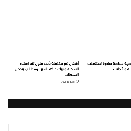
جهة سياحية ساحرة تستقطب
أشغال غير مكتملة بأيت ملول تثير استياء
ة والأجانب
الساكنة وتربك حركة السير.. ومطالب بتدخل
السلطات
منذ يومين