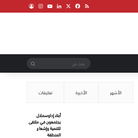
‫X
فيسبوك
ملخص الموقع RSS
لينكدإن
‫YouTube
انستقرام
تسجيل الدخول
بحث
عن
الأشهر
الأخيرة
تعليقات
أبناء إداوسملال
يجتمعون في ملتقى
للتنمية وإشعاع
المنطقة