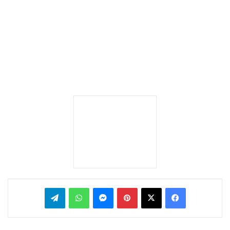
بينتيريست
ماسنجر
واتساب
تيلقرام