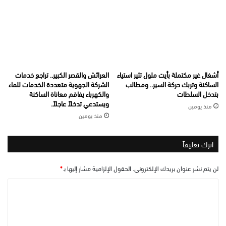
أشغال غير مكتملة بأيت ملول تثير استياء
العرائش والقصر الكبير.. تراجع خدمات
الساكنة وتربك حركة السير.. ومطالب
الشركة الجهوية متعددة الخدمات للماء
بتدخل السلطات
والكهرباء يفاقم معاناة الساكنة
ويستدعي تدخلاً عاجلاً.
منذ يومين
منذ يومين
اترك تعليقاً
لن يتم نشر عنوان بريدك الإلكتروني.
الحقول الإلزامية مشار إليها بـ
*
ا
ل
ت