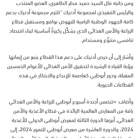
ومن جانبه قال السيد حميد مطر الظاهري، العضو المنتدب
والرئيس التنفيذي لمجموعة أدنيك “تلتزم مجموعة أدنيك بدعم
كافة الجهود الوطنية الرامية للنهوض بواقع ومستقبل قطاع
الزراعة والأمن الغذائي الذي يشكِّل ركيزةً أساسية لبناء اقتصاد
تنافسي متنوِّع ومستدام.
وأشار إلى أن حرص أدنيك على دعم هذا القطاع ينبع من إيمانها
برؤية القيادة الرشيدة لتحقيق الأمن الغذائي للأعوام الخمسين
المقبلة، ودور أبوظبي كعاصمة للإبداع والابتكار في هذه
القطاعات الحيوية.
وأضاف: «تتضمن أجندة أسبوع أبوظبي للزراعة والأمن الغذائي
باقة من المعارض العالمية الرائدة في قطاع الأغذية والأمن
الغذائي، أبرزها الدورة الثالثة لمعرض أبوظبي الدولي للأغذية
2024، والدورة العاشرة من معرض أبوظبي للتمور 2024، إلى
جانب إ إطلاق النسخة الأولى من القمة العالمية للأمن الغذائي.