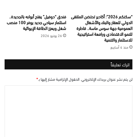
“سكنكم 2026”: أكادير تحتضن الملتقى
فندق “دوفيل” يفتح أبوابه بالجديدة..
الدولي للعقار والبناء والأشغال
استثمار سياحي جديد يوفر 100 منصب
العمومية جهة سوس ماسة.. قاطرة
شغل ويعزز الطاقة الإيوائية
للنمو الاقتصادي ورافعة استراتيجية
26 يونيو 2026
للاستثمار والتنمية
منذ 4 أسابيع
اترك تعليقاً
لن يتم نشر عنوان بريدك الإلكتروني.
الحقول الإلزامية مشار إليها بـ
*
ا
ل
ت
ع
ل
ي