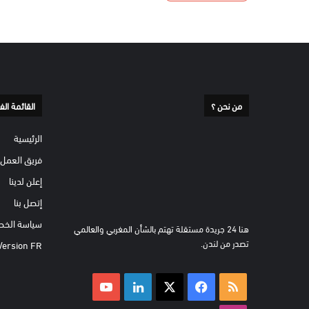
من نحن ؟
القائمة الف
الرئيسية
فريق العمل
إعلن لدينا
إتصل بنا
سياسة الخص
هنا 24 جريدة مستقلة تهتم بالشأن المغربي والعالمي
تصدر من لندن.
Version FR
ملخص
‫X
فيسبوك
لينكدإن
‫YouTube