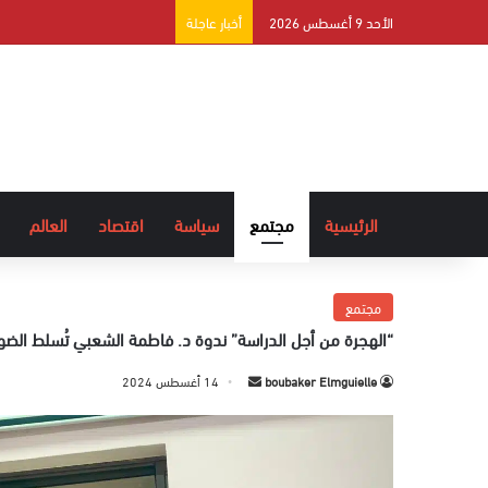
الأحد 9 أغسطس 2026
أخبار عاجلة
الرئيسية
مجتمع
سياسة
اقتصاد
العالم
مجتمع
“الهجرة من أجل الدراسة” ندوة د. فاطمة الشعبي تُسلط الضو
boubaker Elmguielle
أ
14 أغسطس 2024
ر
س
ل
ب