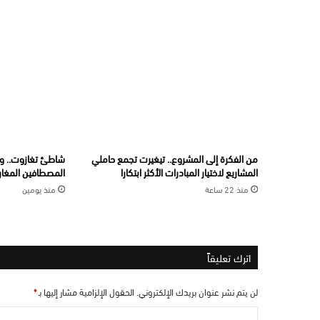
من الفكرة إلى المشروع.. تيغيرت تجمع حاملي
شاطئ تغازوت.. و
المشاريع لاختيار المبادرات الأكثر ابتكارا
المصطافين المغارب
منذ 22 ساعة
منذ يومين
اترك تعليقاً
لن يتم نشر عنوان بريدك الإلكتروني.
الحقول الإلزامية مشار إليها بـ
*
ا