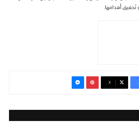
 تَحقيق أهدافها.
بينتيريست
ماسنجر
‫X