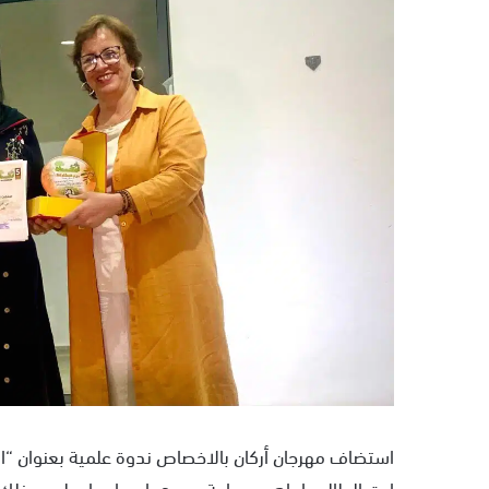
ر
ي
د
ا
إ
ل
ك
ت
ر
و
ن
ي
ا
استضاف مهرجان أركان بالاخصاص ندوة علمية بعنوان “ال
ايت الطالب ابراهيم جماعة سيدي احساين اوعلي، وذلك تز