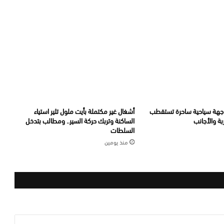
جهة سياحية ساحرة تستقطب
أشغال غير مكتملة بأيت ملول تثير استياء
ة والأجانب
الساكنة وتربك حركة السير.. ومطالب بتدخل
السلطات
منذ يومين