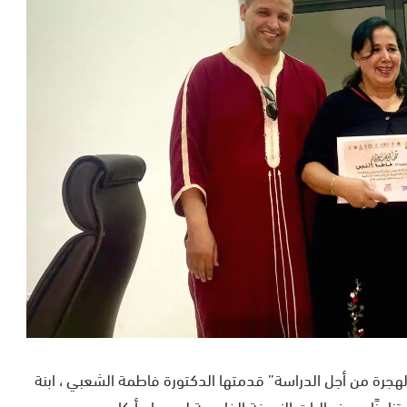
هجرة من أجل الدراسة” قدمتها الدكتورة فاطمة الشعبي ، ابنة
امنًا مع فعاليات النسخة الخامسة لمهرجان أركان