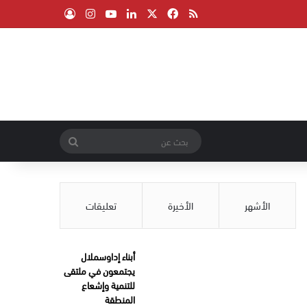
‫X
فيسبوك
ملخص الموقع RSS
لينكدإن
‫YouTube
انستقرام
تسجيل الدخول
بحث
عن
الأشهر
الأخيرة
تعليقات
أبناء إداوسملال
يجتمعون في ملتقى
للتنمية وإشعاع
المنطقة