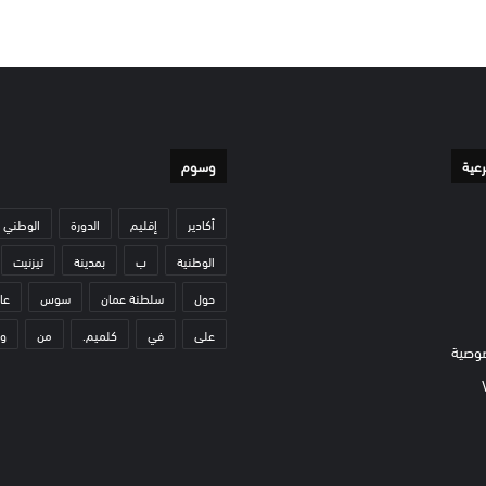
رعية
وسوم
أكادير
إقليم
الدورة
الوطني
الوطنية
ب
بمدينة
تيزنيت
حول
سلطنة عمان
سوس
عا
على
في
كلميم.
من
و
وصية