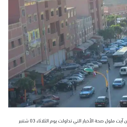
نفى بلاغ رسمي صادر عن السلطات المحلية بعمالة إنزكان آيت ملول صحة الأخبار التي تداولت يوم الثلاثاء 03 شتنبر