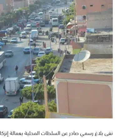
ر
ي
د
ا
إ
ل
ك
ت
ر
و
ن
ي
ا