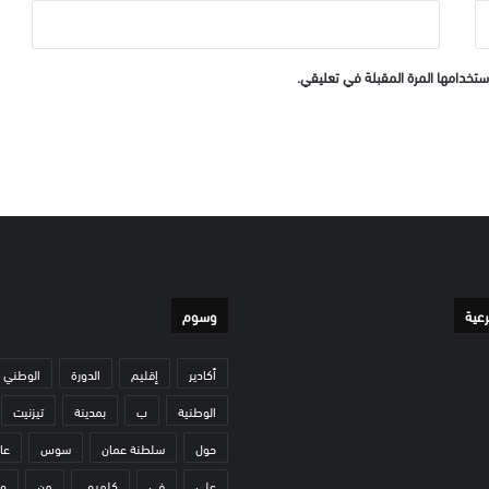
ستخدامها المرة المقبلة في تعليقي.
رعية
وسوم
أكادير
إقليم
الدورة
الوطني
الوطنية
ب
بمدينة
تيزنيت
حول
سلطنة عمان
سوس
عا
على
في
كلميم.
من
و