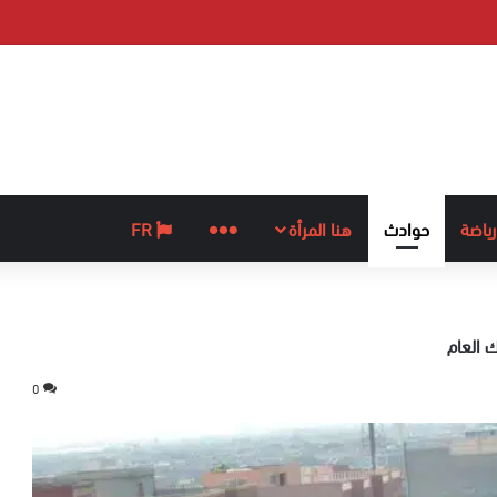
رياضة
حوادث
هنا المرأة
المزيد
FR
 العام
0