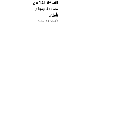
النسخة الـ14 من
مسابقة تيفيناغ
بأملن.
منذ 16 ساعة