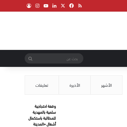
‫X
فيسبوك
ملخص الموقع RSS
لينكدإن
‫YouTube
انستقرام
تسجيل الدخول
بحث
عن
الأشهر
الأخيرة
تعليقات
وقفة احتجاجية
سلمية بالمهدية
للمطالبة باستكمال
أشغال «المدينة