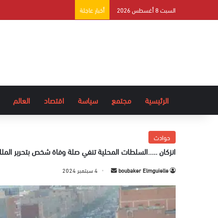
السبت 8 أغسطس 2026
أخبار عاجلة
الرئيسية
مجتمع
سياسة
اقتصاد
العالم
حوادث
انزكان …..السلطات المحلية تنفي صلة وفاة شخص بتحرير الملك
boubaker Elmguielle
أ
4 سبتمبر 2024
ر
س
ل
ب