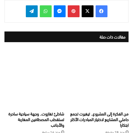
بينتيريست
ماسنجر
واتساب
تيلقرام
مقالات ذات صلة
من الفكرة إلى المشروع.. تيغيرت تجمع
شاطئ تغازوت.. وجهة سياحية ساحرة
حاملي المشاريع لاختيار المبادرات الأكثر
تستقطب المصطافين المغاربة
ابتكارا
والأجانب
منذ 28 دقيقة
منذ 16 ساعة