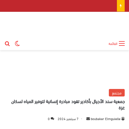
بح
الوضع ال
القائمة
مجتمع
جمعية سند الأجيال بأكادير تقود مبادرة إنسانية لتوفير المياه لسكان
غزة
boubaker Elmguielle
أ
7 سبتمبر 2024
0
ر