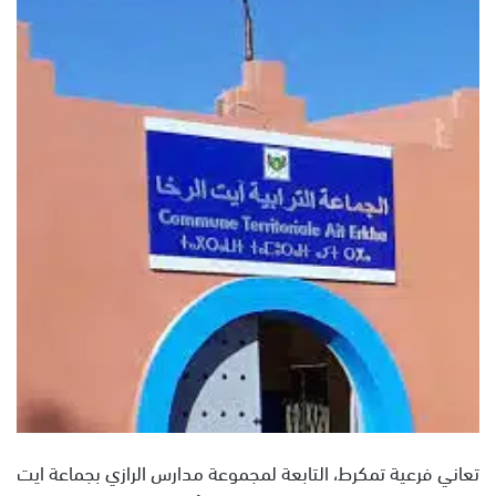
ل
ب
ر
ي
د
ا
إ
ل
ك
ت
ر
و
ن
ي
ا
تعاني فرعية تمكرط، التابعة لمجموعة مدارس الرازي بجماعة ايت