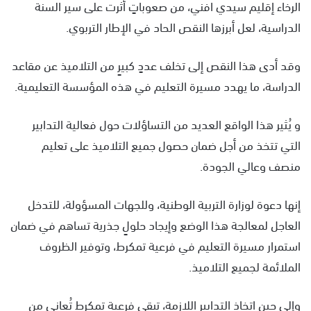
الرخاء إقليم سيدي افني، من صعوباتٍ أثرت على سير السنة
الدراسية، لعل أبرزها النقص الحاد في الإطار التربوي.
وقد أدى هذا النقص إلى تخلف عددٍ كبيرٍ من التلاميذ عن مقاعد
الدراسة، ما يهدد مسيرة التعليم في هذه المؤسسة التعليمية.
و يُثير هذا الواقع العديد من التساؤلات حول فعالية التدابير
التي تتخذ من أجل ضمان حصول جميع التلاميذ على تعليم
منصف وعالي الجودة.
إنها دعوة لوزارة التربية الوطنية، وللجهات المسؤولة، للتدخل
العاجل لمعالجة هذا الوضع وإيجاد حلولٍ جذرية تساهم في ضمان
استمرار مسيرة التعليم في فرعية تمكرط، وتوفير الظروف
الملائمة لجميع التلاميذ.
وإلى حين اتخاذ التدابير اللازمة، تبقى فرعية تمكرط تُعاني من