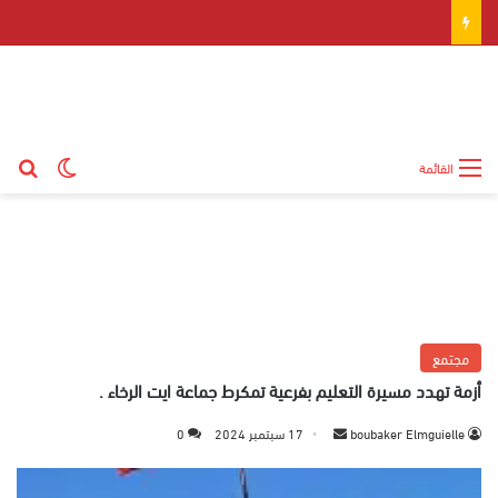
بح
الوضع ال
القائمة
مجتمع
أزمة تهدد مسيرة التعليم بفرعية تمكرط جماعة ايت الرخاء .
boubaker Elmguielle
أ
17 سبتمبر 2024
0
ر
س