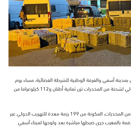
بمدينة آسفي والفرقة الوطنية للشرطة القضائية، مساء يوم
السبت 21 شتنبر الجاري، عن إجهاض عملية للتهريب الدولي لشحنة من المخدرات تزن ثمانية أطنان و112 كيلوغراما من
وقد مكنت هذه العملية الأمنية من ضبط هذه الشحنة من المخدرات، المكونة من 199 رزمة معدة للتهريب الدولي عبر
مرقمة بالمغرب جرى ضبطها مباشرة بعد ولوجها لميناء آسفي