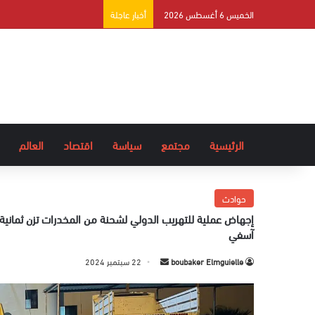
الخميس 6 أغسطس 2026
أخبار عاجلة
الرئيسية
مجتمع
سياسة
اقتصاد
العالم
حوادث
آسفي
boubaker Elmguielle
أ
22 سبتمبر 2024
ر
س
ل