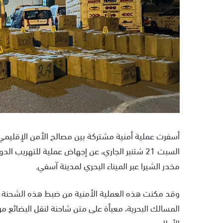
ب
ر
ي
د
ا
إ
ل
ك
ت
ر
و
أسفرت عملية أمنية مشتركة بين مصالح الأمن الإقليمي 
ن
ي
مخدر الشيرا عبر الميناء البحري لمدينة آسفي.
ا
المسالك البحرية، معبأة على متن شاحنة لنقل البضائع 
الأطلسي.