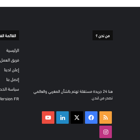
من نحن ؟
القائمة الف
الرئيسية
فريق العمل
إعلن لدينا
إتصل بنا
سياسة الخص
هنا 24 جريدة مستقلة تهتم بالشأن المغربي والعالمي
تصدر من لندن.
Version FR
ملخص
‫X
فيسبوك
لينكدإن
‫YouTube
الموقع
انستقرام