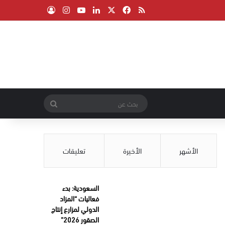
‫X
فيسبوك
ملخص الموقع RSS
لينكدإن
‫YouTube
انستقرام
تسجيل الدخول
بحث
عن
الأشهر
الأخيرة
تعليقات
السعودية: بدء
فعاليات “المزاد
الدولي لمزارع إنتاج
الصقور 2026”