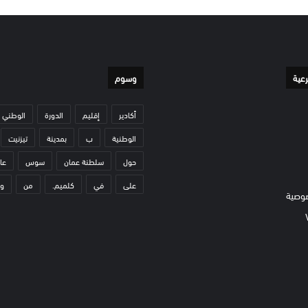
رعية
وسوم
أكادير
إقليم
الدورة
الوطني
الوطنية
ب
بمدينة
تيزنيت
حول
سلطنة عمان
سوس
عا
على
في
كلميم.
من
و
وصية