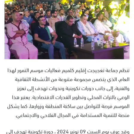
س
ل
ب
ر
ي
د
ا
إ
ل
ك
تنظم جماعة تغجيجت إقليم كلميم فعاليات موسم التمور لهذا
ت
العام، الذي يتضمن مجموعة متنوعة من الأنشطة الثقافية
ر
والفنية، إلى جانب دورات تكوينية وندوات تهدف إلى تعزيز
و
الوعي بالتراث المحلي وتطوير القدرات الاقتصادية. يعتبر هذا
ن
ي
الموسم فرصة للتواصل بين ساكنة المنطقة وزوارها، كما يشكل
ا
منصة للتنمية المستدامة في المجال الفلاحي والاجتماعي.
وقد عرف يوم السبت 09 نونبر 2024 ، دورة تكوينية تهدف إلى