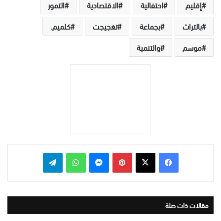
إقليم
احتفالية
الاقتصادية
التمور
بالتراث
بجماعة
تغجيجت
كلميم.
موسم
والتنمية
بينتيريست
ماسنجر
واتساب
تيلقرام
مقالات ذات صلة