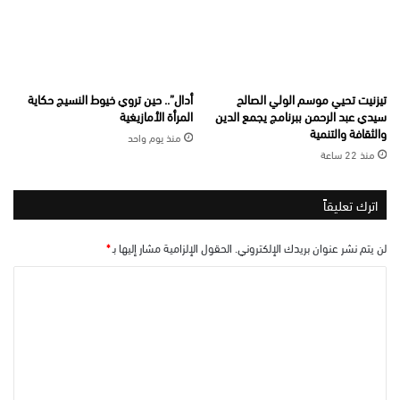
تيزنيت تحيي موسم الولي الصالح
أدال”.. حين تروي خيوط النسيج حكاية
سيدي عبد الرحمن ببرنامج يجمع الدين
المرأة الأمازيغية
والثقافة والتنمية
منذ يوم واحد
منذ 22 ساعة
اترك تعليقاً
لن يتم نشر عنوان بريدك الإلكتروني.
الحقول الإلزامية مشار إليها بـ
*
ا
ل
ت
ع
ل