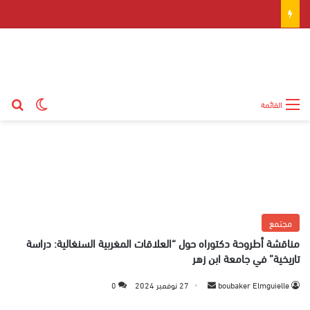
بح
الوضع ال
القائمة
مجتمع
مناقشة أطروحة دكتوراه حول “العلاقات المغربية السنغالية: دراسة
تاريخية” في جامعة ابن زهر
boubaker Elmguielle
أ
27 نوفمبر 2024
0
ر