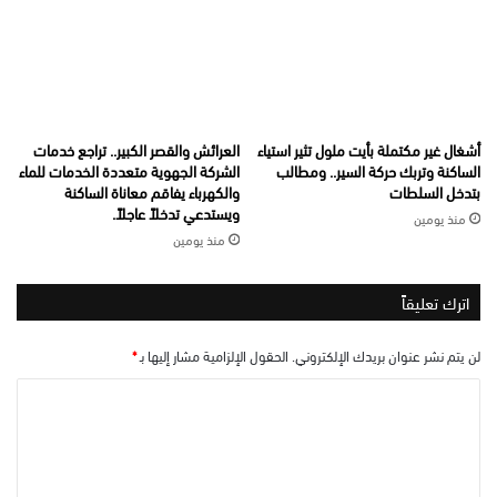
أشغال غير مكتملة بأيت ملول تثير استياء
العرائش والقصر الكبير.. تراجع خدمات
الساكنة وتربك حركة السير.. ومطالب
الشركة الجهوية متعددة الخدمات للماء
بتدخل السلطات
والكهرباء يفاقم معاناة الساكنة
ويستدعي تدخلاً عاجلاً.
منذ يومين
منذ يومين
اترك تعليقاً
لن يتم نشر عنوان بريدك الإلكتروني.
الحقول الإلزامية مشار إليها بـ
*
ا
ل
ت
ع