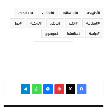
أطروحة
السنغالية
الطالب
العلاقات
المغربية
انغير
بوبكر.
تاريخية
حول
دراسة
مناقشة
موضوع
بينتيريست
ماسنجر
واتساب
تيلقرام