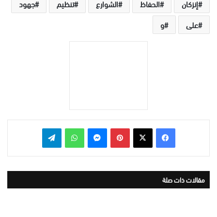
إنزكان
الحفاظ
الشوارع
تنظيم
جهود
على
و
بينتيريست
ماسنجر
واتساب
تيلقرام
مقالات ذات صلة