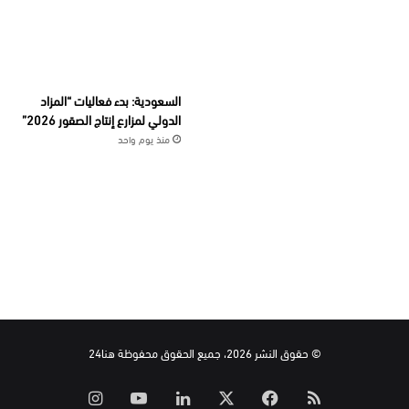
السعودية: بدء فعاليات “المزاد
الدولي لمزارع إنتاج الصقور 2026”
منذ يوم واحد
© حقوق النشر 2026، جميع الحقوق محفوظة هنا24
ملخص
‫X
فيسبوك
لينكدإن
‫YouTube
انستقرام