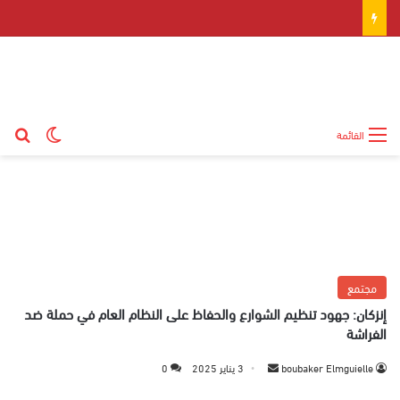
بح
الوضع ال
القائمة
مجتمع
إنزكان: جهود تنظيم الشوارع والحفاظ على النظام العام في حملة ضد
الفراشة
boubaker Elmguielle
أ
3 يناير 2025
0
ر