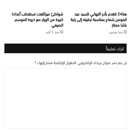
هنا24 تتقدم بأحر التهاني للسيد عبد
شواطئ ميراللفت تستقطب أعدادا
المومن شماع بمناسبة ترقيته إلى رتبة
كبيرة من الزوار مع ذروة الموسم
باشا ممتاز
الصيفي
منذ يومين
منذ 5 أيام
اترك تعليقاً
لن يتم نشر عنوان بريدك الإلكتروني.
الحقول الإلزامية مشار إليها بـ
*
ا
ل
ت
ع
ل
ي
ق