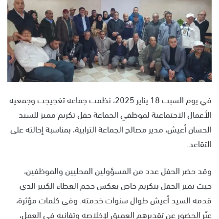
ل
ب
ر
ي
د
ا
إ
ل
في يوم السبت 18 يناير 2025، نظمت جماعة تغجيجت وجمعية
ك
الأعمال الاجتماعية لموظفي الجماعة حفل تكريم مميز للسيد
ت
ر
الحسان أعيش، مدير مصالح الجماعة الترابية، بمناسبة إحالته على
و
التقاعد.
ن
ي
وقد حضر الحفل عدد من المسؤولين المحليين والموظفين،
ا
حيث تميز الحفل بتكريم خاص يعكس حجم العطاء الكبير الذي
قدمه السيد أعيش طوال سنوات خدمته. وفي كلمات مؤثرة،
عبّر الحضور عن تقديرهم العميق لإخلاصه وتفانيه في العمل،