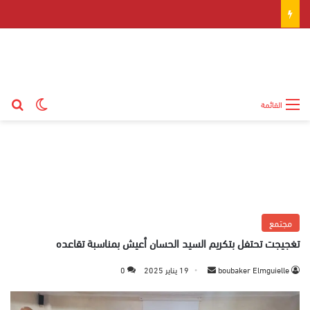
بح
الوضع ال
القائمة
مجتمع
تغجيجت تحتفل بتكريم السيد الحسان أعيش بمناسبة تقاعده
boubaker Elmguielle
أ
19 يناير 2025
0
ر
س