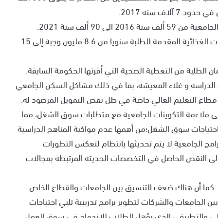
كما تم رفع عدد الطلبة المستفيدين من الإيواء بالأحياء الجامعية من 59 ألف سنة 2016 الى 90 ألف سنة 2021.
ضمنهم حوالي %61% من الإناث، فيما ارتفع عدد الوجبات الغذائية المقدمة للطلبة سنويا من 8.6 مليون وجبة إلى 15
ن الطلبة من التغطية الصحية التي أقرتها الحكومة السابقة.
لدراسة و غلاء المعيشة، بما في ذلك مشاكل السكن الجامعي
طاع التعليم العالي خاصة في ظل نقص التمويل المرصود له.
في ملاءمة التكوينات الجامعية مع متطلبات سوق الشغل، مما
احتياجات سوق الشغل؛من أهمها عدم مواكبة المناهج الدراسية
امج الجامعية لا يتم تحديثها بانتظام لتعكس التطورات
الى النقص الحاصل في التخصصات الحديثة المرتبطة بمجالات
. كما أن هناك ضعف التنسيق بين الجامعات والقطاع الخاص
ن الجامعات والشركات لتطوير برامج تدريبية تلبي احتياجات
عملي والتطبيقي الذي يؤهل الطلاب للاندماج في سوق العمل.