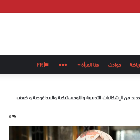
رياضة
حوادث
هنا المرأة
المزيد
FR
عديد من الإشكاليات التدبيرية واللوجيستيكية والببداغوجية و ضعف
0