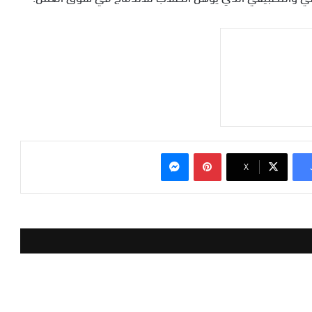
بينتيريست
ماسنجر
‫X