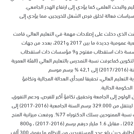
ليم والبحث العلمي كما يؤدي إلى ارتفاع الهدر الجامعي.
 سياسات فعالة لخلق فرص الشغل للخريجين، مما يؤدي إلى
وقت الذي دخلت على إصلاحات مهمة في التعليم العالي قامت
بها الحكومتين السابقتين حيث أحدثت 39 مؤسسة جامعية عمومية جديدة ما بين 2017 و2021، بعدد من جهات
المملكة، وبرمجة إحداث 21 مؤسسة أخرى منها 12 مؤسسة ذات استقطاب مفتوح و9 مؤسسات ذات استقطاب
صيدلة و5 مدارس للتربية والتكوين.كماعرفت نسبة التمدرس بالتعليم العالي (الفئة العمرية
هوية التعليم العالي، تحقيقا لمبدأي العدالة المجالية وتكافؤ
لحكومة الحالية.
 الولوج إلى الجامعة وتحقيق تكافؤ أكبر للفرص، ودعم التفوق،
قامت الحكومة السابقة بتوسيع عدد الطلبة الممنوحين لينتقل من 329.000 برسم السنة الجامعية (2016-2017) إلى
415.000 طالب برسم سنة (2020-2021) ، كما تجاوزت نسبة الممنوحين بسلك الدكتوراه 77%. ورفعت ميزانية المنح
الجامعية لتبلغ 2,04 مليار درهم برسم موسم (2020 /2021) ، مقابل 1.6 مليار درهم برسم (2016-2017) ، و800
مليون درهم سنة 2012، وتعزيز نظام التغطية الصحية للطلبة، حيث بلغ عدد المستفيدين من النظام ما يفوق 300 ألف