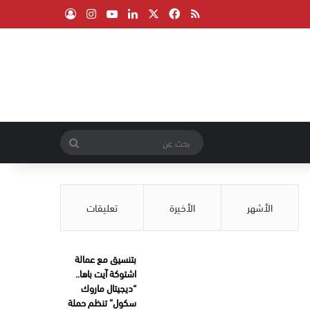
‫X
فيسبوك
ملخص الموقع RSS
لينكدإن
‫YouTube
انستقرام
تسجيل الدخول
بحث
عن
الأشهر
الأخيرة
تعليقات
بتنسيق مع عمالة
اشتوكة آيت باها..
“ديجيتال ماروك
سكول” تنظم حملة