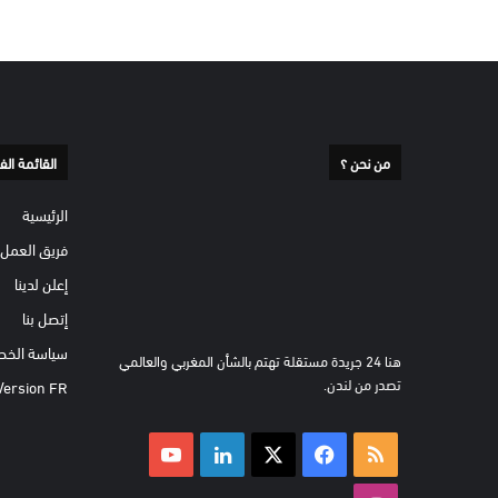
من نحن ؟
القائمة الف
الرئيسية
فريق العمل
إعلن لدينا
إتصل بنا
سياسة الخص
هنا 24 جريدة مستقلة تهتم بالشأن المغربي والعالمي
تصدر من لندن.
Version FR
ملخص
‫X
فيسبوك
لينكدإن
‫YouTube