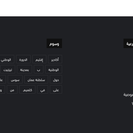
رعية
وسوم
أكادير
إقليم
الدورة
الوطني
الوطنية
ب
بمدينة
تيزنيت
حول
سلطنة عمان
سوس
عا
على
في
كلميم.
من
و
وصية