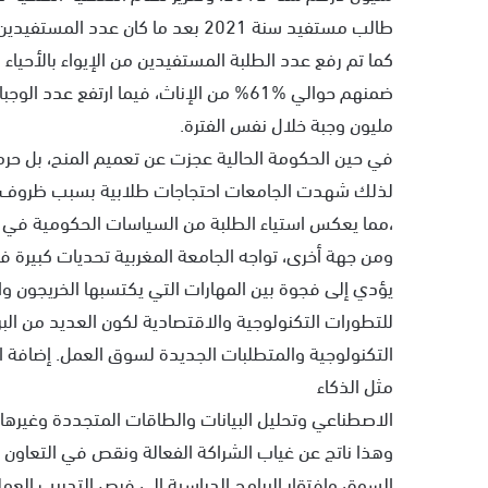
طالب مستفيد سنة 2021 بعد ما كان عدد المستفيدين في حدود 7 آلاف سنة 2017.
مليون وجبة خلال نفس الفترة.
في حين الحكومة الحالية عجزت عن تعميم المنح، بل حرما
لذلك شهدت الجامعات احتجاجات طلابية بسبب ظروف ا
،مما يعكس استياء الطلبة من السياسات الحكومية في ق
ومن جهة أخرى، تواجه الجامعة المغربية تحديات كبيرة 
يؤدي إلى فجوة بين المهارات التي يكتسبها الخريجون و
للتطورات التكنولوجية والاقتصادية لكون العديد من البر
التكنولوجية والمتطلبات الجديدة لسوق العمل. إضافة 
مثل الذكاء
الاصطناعي وتحليل البيانات والطاقات المتجددة وغيرها
وهذا ناتج عن غياب الشراكة الفعالة ونقص في التعاون بي
السوق وافتقار البرامج الدراسية إلى فرص التدريب ال