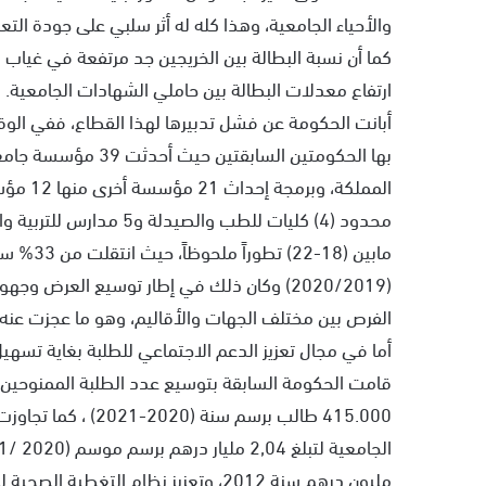
والأحياء الجامعية، وهذا كله له أثر سلبي على جودة التع
كما أن نسبة البطالة بين الخريجين جد مرتفعة في غياب
ارتفاع معدلات البطالة بين حاملي الشهادات الجامعية.
أبانت الحكومة عن فشل تدبيرها لهذا القطاع، ففي ال
محدود (4) كليات للطب وال
مابين (18-22) تطوراً ملحوظاً، حيث انتقلت من 33% سنة (2017/2016) إلى 42,1 % برسم موسم
(2020/2019) وكان ذلك في إطار توسيع العرض وج
الفرص بين مختلف الجهات والأقاليم، وهو ما عجزت عنه ا
أما في مجال تعزيز الدعم الاجتماعي للطلبة بغاية تسهيل