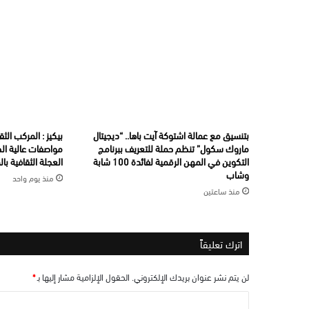
بتنسيق مع عمالة اشتوكة آيت باها.. “ديجيتال
بيكيز : المركب الث
ماروك سكول” تنظم حملة للتعريف ببرنامج
مواصفات عالية ال
التكوين في المهن الرقمية لفائدة 100 شابة
العجلة الثقافية با
وشاب
منذ يوم واحد
منذ ساعتين
اترك تعليقاً
لن يتم نشر عنوان بريدك الإلكتروني.
الحقول الإلزامية مشار إليها بـ
*
ا