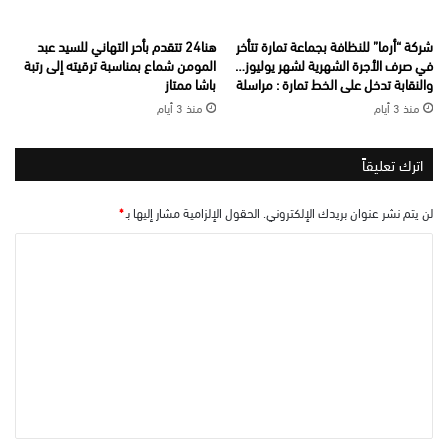
شركة “أرما” للنظافة بجماعة تمارة تتأخر
هنا24 تتقدم بأحر التهاني للسيد عبد
في صرف الأجرة الشهرية لشهر يوليوز…
المومن شماع بمناسبة ترقيته إلى رتبة
والنقابة تدخل على الخط تمارة : مراسلة
باشا ممتاز
منذ 3 أيام
منذ 3 أيام
اترك تعليقاً
لن يتم نشر عنوان بريدك الإلكتروني.
الحقول الإلزامية مشار إليها بـ
*
ا
ل
ت
ع
ل
ي
ق