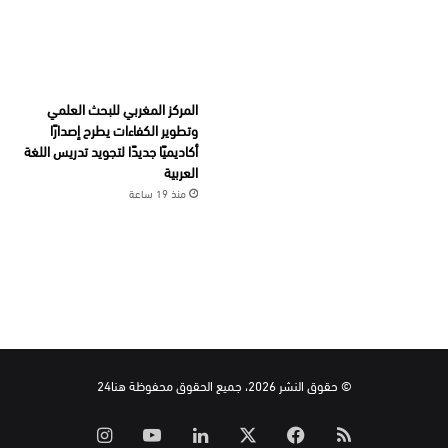
المركز المغربي للبحث العلمي
وتطوير الكفاءات يطرح إصدارًا
أكاديميًا جديدًا لتجويد تدريس اللغة
العربية
منذ 19 ساعة
© حقوق النشر 2026، جميع الحقوق محفوظة هنا24
ملخص
‫X
فيسبوك
لينكدإن
‫YouTube
انستقرام