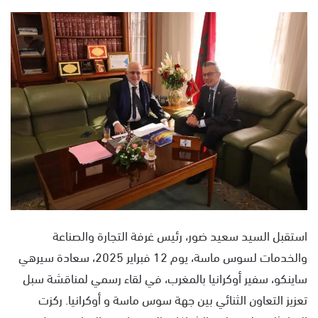
ر
س
ل
ب
ر
ي
د
ا
إ
ل
ك
ت
ر
و
استقبل السيد سعيد ضور، رئيس غرفة التجارة والصناعة
ن
والخدمات لسوس ماسة، يوم 12 فبراير 2025، سعادة سيرهي
ي
ساينكو، سفير أوكرانيا بالمغرب، في لقاء رسمي لمناقشة سبل
ا
تعزيز التعاون الثنائي بين جهة سوس ماسة و أوكرانيا. ركزت