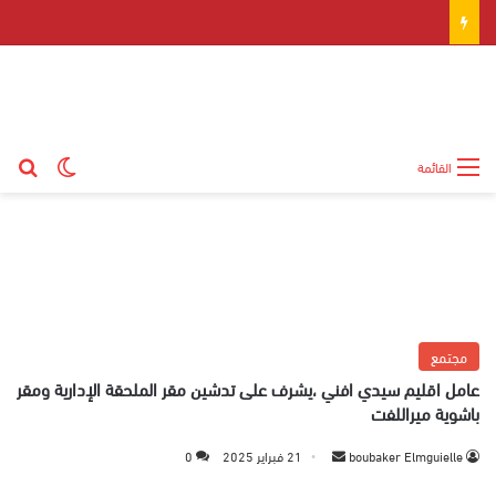
بح
الوضع ال
القائمة
مجتمع
عامل اقليم سيدي افني ،يشرف على تدشين مقر الملحقة الإدارية ومقر
باشوية ميراللفت
boubaker Elmguielle
أ
21 فبراير 2025
0
ر