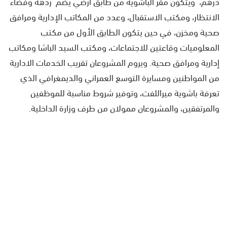
درهم، ويتكون مقر الباشوية من طابق أرضي يضم ردھة وفضاء
الانتظار، ومكتب الاستقبال، وعدد من المكاتب الإدارية ومرافق
صحیة ومخزن، في حين يتكون الطابق الأول من مكتب
المعلومیات وقاعتين للاجتماعات، ومكتب السید الباشا ومكاتب
إدارية ومرافق صحیة. ويروم المشروعان تقريب الخدمات الادارية
من المواطنين ومسايرة التوسع العمراني والديمغرافي الذي
تعرفة باشوية ميراللفت، وتوفير شروط مناسبة للموظفين
والمرتفقين، والمشروعان ممولان من طرف وزارة الداخلية.