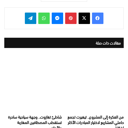
بينتيريست
ماسنجر
واتساب
تيلقرام
مقالات ذات صلة
من الفكرة إلى المشروع.. تيغيرت تجمع
شاطئ تغازوت.. وجهة سياحية ساحرة
حاملي المشاريع لاختيار المبادرات الأكثر
تستقطب المصطافين المغاربة
ابتكارا
والأجانب