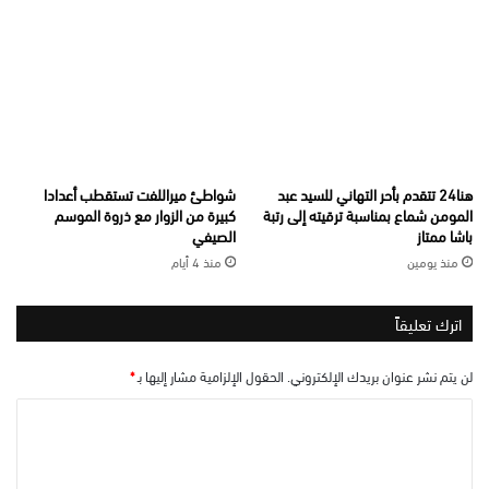
هنا24 تتقدم بأحر التهاني للسيد عبد
شواطئ ميراللفت تستقطب أعدادا
المومن شماع بمناسبة ترقيته إلى رتبة
كبيرة من الزوار مع ذروة الموسم
باشا ممتاز
الصيفي
منذ يومين
منذ 4 أيام
اترك تعليقاً
لن يتم نشر عنوان بريدك الإلكتروني.
الحقول الإلزامية مشار إليها بـ
*
ا
ل
ت