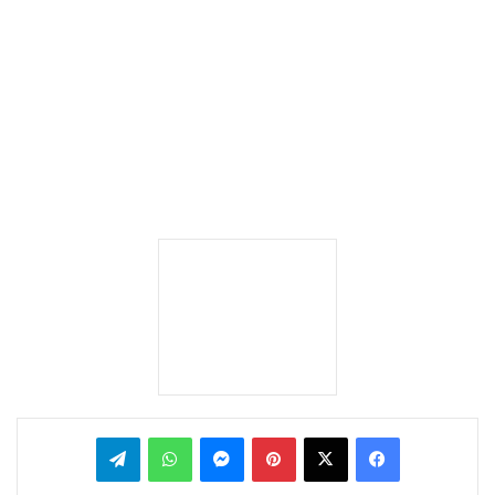
بينتيريست
ماسنجر
واتساب
تيلقرام