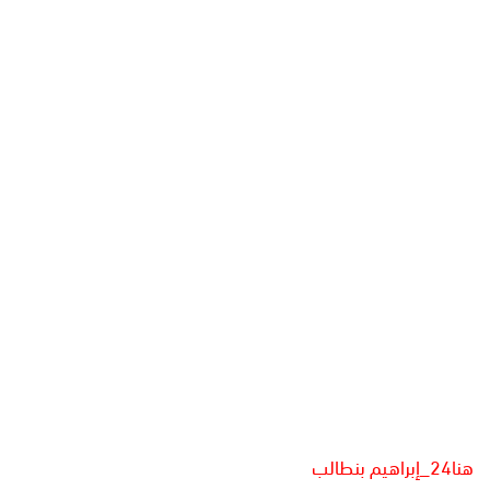
ل
ب
ر
ي
د
ا
إ
ل
ك
ت
ر
و
ن
ي
ا
هنا24_إبراهيم بنطالب