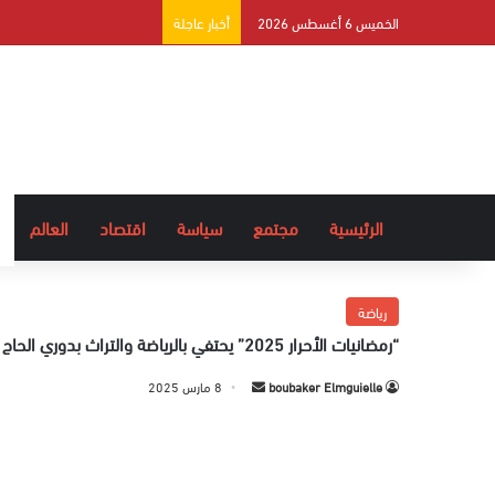
الخميس 6 أغسطس 2026
أخبار عاجلة
الرئيسية
مجتمع
سياسة
اقتصاد
العالم
رياضة
“رمضانيات الأحرار 2025” يحتفي بالرياضة والتراث بدوري الحاج الحسين أشنگلي
boubaker Elmguielle
أ
8 مارس 2025
ر
س
ل
ب