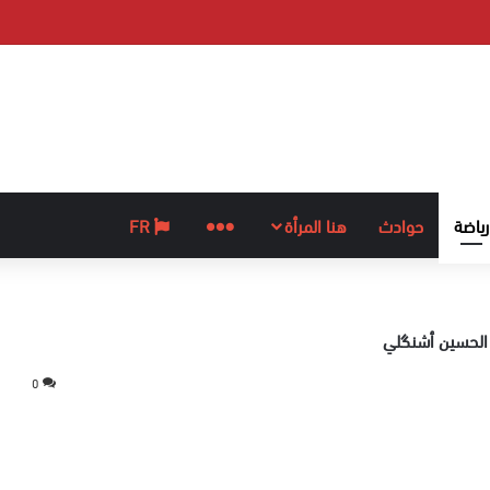
رياضة
حوادث
هنا المرأة
المزيد
FR
0