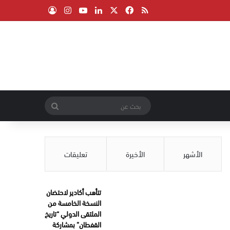
‫X
فيسبوك
ملخص الموقع RSS
لينكدإن
‫YouTube
انستقرام
تسجيل الدخول
بحث
عن
الأشهر
الأخيرة
تعليقات
تتأهب أكادير لاحتضان
النسخة الخامسة من
الملتقى الدولي “تاريخ
القفطان” بمشاركة