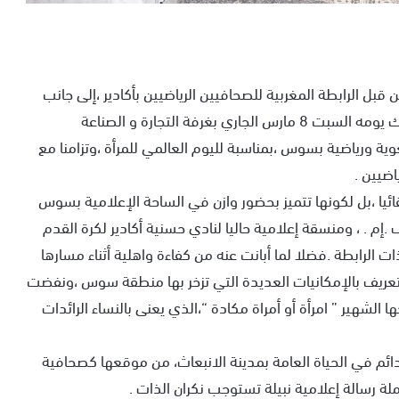
بل الرابطة المغربية للصحافيين الرياضيين بأكادير ،إلى جانب
مجموعة من النساء الفاعلات في مجالات عدة .جرى ذلك يومه السبت 8 مارس الجاري بغرفة التجارة و الصناعة
ية ورياضية بسوس ،بمناسبة لليوم العالمي للمرأة ،وتزامنا مع
اضيين .
قائيا ،بل لكونها تتميز بحضور وازن في الساحة الإعلامية بسوس
إم . ، ومنسقة إعلامية حاليا لنادي حسنية أكادير لكرة القدم
الرابطة .فضلا لما أبانت عنه من كفاءة واهلية أثناء مسارها
ريف بالإمكانيات العديدة التي تزخر بها منطقة سوس ،ونفضت
ا الشهير ” امرأة أو أمراة مكادة “،الذي يعنى بالنساء الرائدات
ائم في الحياة العامة بمدينة الانبعاث، من موقعها كصحافية
رسالة إعلامية نبيلة تستوجب نكران الذات .