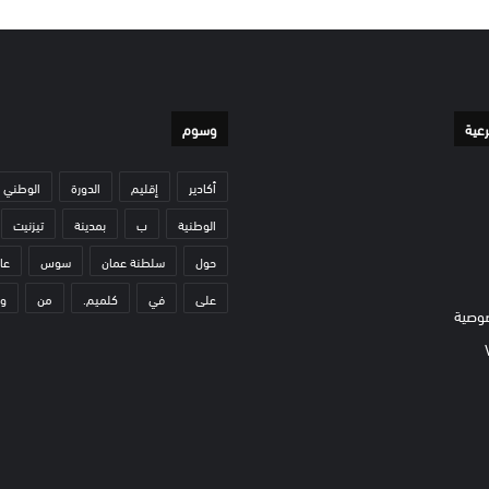
رعية
وسوم
أكادير
إقليم
الدورة
الوطني
الوطنية
ب
بمدينة
تيزنيت
حول
سلطنة عمان
سوس
عا
على
في
كلميم.
من
و
وصية