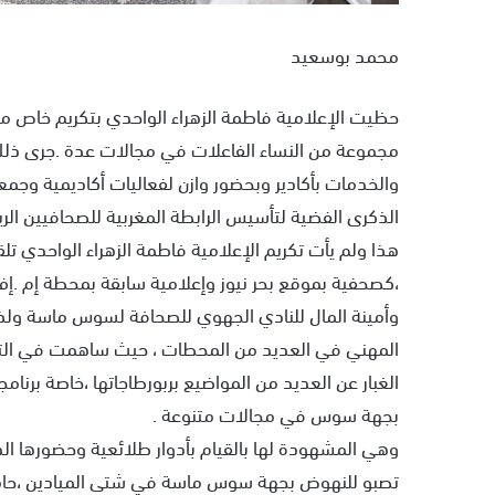
محمد بوسعيد
حظيت الإعلامية فاطمة الزهراء الواحدي بتكريم خاص من ق
والخدمات بأكادير وبحضور وازن لفعاليات أكاديمية وجمعو
الذكرى الفضية لتأسيس الرابطة المغربية للصحافيين الري
هذا ولم يأت تكريم الإعلامية فاطمة الزهراء الواحدي تل
،كصحفية بموقع بحر نيوز وإعلامية سابقة بمحطة إم .إف .
وأمينة المال للنادي الجهوي للصحافة لسوس ماسة ولذات 
المهني في العديد من المحطات ، حيث ساهمت في التع
الغبار عن العديد من المواضيع بربورطاجاتها ،خاصة برنامجه
بجهة سوس في مجالات متنوعة .
وهي المشهودة لها بالقيام بأدوار طلائعية وحضورها الد
تصبو للنهوض بجهة سوس ماسة في شتى الميادين ،حاملة 