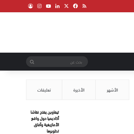
‫X
فيسبوك
ملخص الموقع RSS
لينكدإن
‫YouTube
انستقرام
تسجيل الدخول
بحث
عن
الأشهر
الأخيرة
تعليقات
تيفاوين يفتح نقاشا
أكاديميا حول واقع
الأمازيغية وآفاق
تطويرها