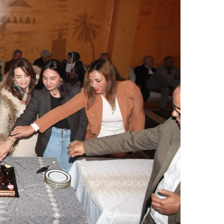
ر
ي
د
ا
إ
ل
ك
ت
ر
و
ن
ي
ا