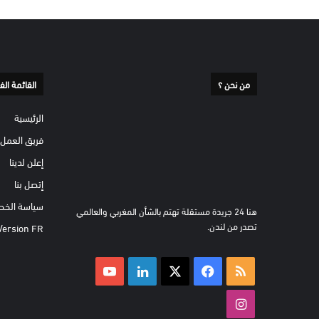
من نحن ؟
القائمة الف
الرئيسية
فريق العمل
إعلن لدينا
إتصل بنا
سياسة الخص
هنا 24 جريدة مستقلة تهتم بالشأن المغربي والعالمي
تصدر من لندن.
Version FR
ملخص
‫X
فيسبوك
لينكدإن
‫YouTube
الموقع
انستقرام