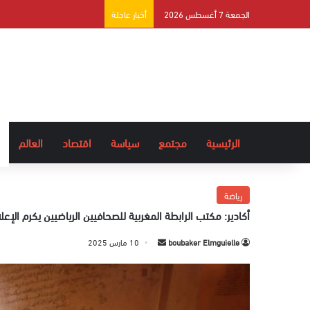
الجمعة 7 أغسطس 2026
أخبار عاجلة
الرئيسية
مجتمع
سياسة
اقتصاد
العالم
رياضة
أكادير: مكتب الرابطة المغربية للصحافيين الرياضيين يكرم الإع
boubaker Elmguielle
أ
10 مارس 2025
ر
س
ل
ب