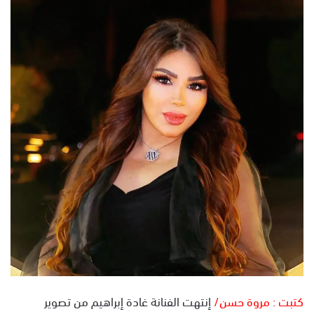
س
ل
ب
ر
ي
د
ا
إ
ل
ك
ت
ر
و
ن
ي
ا
كتبت : مروة حسن/
إنتهت الفنانة غادة إبراهيم من تصوير