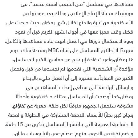
مشاهدها في مسلسل “نص الشعب اسمه محمد”، فى
موفنبيك مدينة الإنتاج الإعلامى وذلك بعد عودتها من
الأسكندرية من زيارة والدتها خلال شهر رمضان، حيث حرصت على
قضاء وقت مميز معها في أجواء الشهر الكريم قبل أن تعود
بقوة لاستكمال دورها في العمل،انهت غادة مشاهدها بالكامل،
تمهيدًا لانطلاق المسلسل على قناة MBC ومنصة شاهد يوم
١٤ رمضان،وأعربت غادة إبراهيم عن حماسها الكبير للمسلسل،
مؤكدة أن الشخصية التي تقدمها لم تجسدها من قبل وتحمل
الكثير من المفاجآت، مشيرة إلى أن العمل مليء بالإبداع
والرسائل الهادفة التي ستلقى إعجاب المشاهدين في
رمضان،كما أوضحت أن المسلسل يمتلك حبكة قوية وأحداثًا
مشوقة ستجعل الجمهور مترقبًا لكل حلقة، معربة عن تفاؤلها
بنجاح كبير نظرًا للأسماء اللامعة المشاركة في البطولة والقصة
الاجتماعية العميقة التي يناقشها.المسلسل يتكون من 15 حلقة،
ويضم نخبة من النجوم، منهم: عصام عمر، رانيا يوسف، مايان،