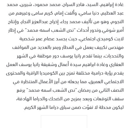
غادة إبراهيم، السيد، هاجر السراج، محمد محمود، شيرين، محمد
عبد العظيم، دنيا سامي، وألفت إمام، كريم سامى وغيرهم من
النجوم، وهو من تأليف محمد رجاء، إخراج عبدالعزيز النجار، وإنتاج
أمير شوقي.وتدور أحداث “نص الشعب اسمه محمد” في إطار
لايت كوميدي اجتماعي، حيث يجسد عصام عمر شخصية
مهندس تكييف يعمل في المطار ويمر بالعديد من المواقف
والتحديات، بينما تقدم رانيا يوسف دور موظفة في الشهر
العقاري وغادة ابراهيم سيدة أعمال وشقيقة رانيا يوسف العمل
يقدم رؤية درامية مختلفة تمزج بين الكوميديا الراقية والمحتوى
الاجتماعي العميق، مما يجعله من أبرز الأعمال المنتظرة في
النصف الثاني من رمضان.”نص الشعب اسمه محمد” يرفع
سقف التوقعات ويعد بمزيج من الضحك والدراما الهادفة،
ليكون محطة لا تفوّت ضمن سباق دراما الشهر الكريم.