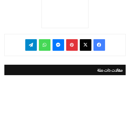
بينتيريست
ماسنجر
واتساب
تيلقرام
مقالات ذات صلة