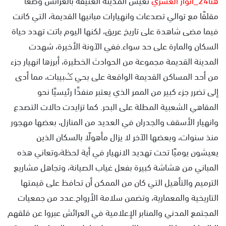
مقلقًا مع توالي تصدعات وانهيارات مبانيها القديمة، التي كانت
فيما مضى شاهدة على تاريخ عريق، لكنها اليوم باتت تهدد حياة
السكان والمارة على حد سواء.ففي الآونة الأخيرة، شهدت
المدينة القديمة مجموعة من الحوادث الخطيرة، أبرزها انهيار جزء
من أحد المساكن القديمة الواقعة على بحي ݣبيبات، مما أدى
إلى تضرر جزء كبير من الممر الذي يعتبر منفذًا رئيسيًا نحو
المقاهي الشعبية المطلة على البحر. كما تزايدت حالات التصدع
وانهيار الأسقف والجدران في العديد من المنازل، بعضها مهجور
منذ سنوات، وبعضها الآخر لا يزال مأهولًا بالسكان الذين
يعيشون يوميًا تحت تهديد الانهيار في أية لحظة،وتعاني هذه
المباني من هشاشة كبيرة بفعل غياب الصيانة، وتجاهل مشاريع
الترميم والتأهيل التي كان من الممكن أن تحافظ على قيمتها
التاريخية والمعمارية، وتضمن سلامة الأرواح.عدد من جمعيات
المجتمع المدني والمنابر الإعلامية في العرائش عبروا عن قلقهم