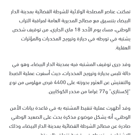
س
تمكنت عناصر المصلحة الولائية للشرطة القضائية بمدينة الدار
ل
ب
البيضاء بتنسيق مع مصالح المديرية العامة لمراقبة التراب
ر
الوطني، مساء يوم الأحد 18 ماي الجاري، من توقيف شخص
ي
يشتبه في تورطه في حيازة وترويج المخدرات والمؤثرات
د
العقلية.
ا
إ
ل
وقد جرى توقيف المشتبه فيه بمدينة الدار البيضاء، وهو في
ك
حالة تلبس بحيازة وترويج المخدرات، حيث أسفرت عملية الضبط
ت
والتفتيش عن العثور بحوزته على 4400 قرص مهلوس من نوع
ر
“إكستازي” و77 غراما من مخدر الكوكايين.
و
ن
ي
وقد أظهرت عملية تنقيط المشتبه به في قاعدة بيانات الأمن
ا
الوطني، أنه يشكل موضوع مذكرة بحث على الصعيد الوطني
صادرة عن مصالح الشرطة القضائية بمدينة الدار البيضاء، وذلك
للاشتباه في تورطه في قضية تتعلق بالسرقة.