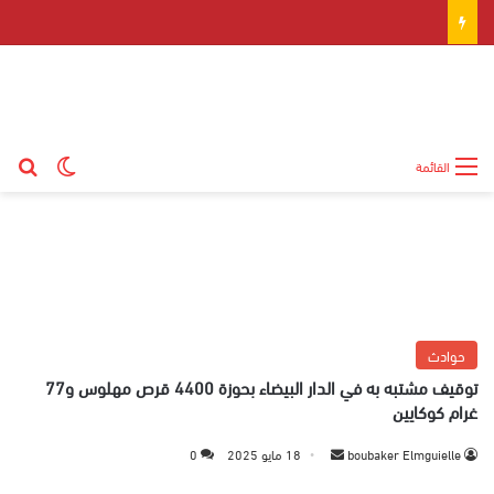
بح
الوضع ال
القائمة
حوادث
توقيف مشتبه به في الدار البيضاء بحوزة 4400 قرص مهلوس و77
غرام كوكايين
boubaker Elmguielle
أ
18 مايو 2025
0
ر