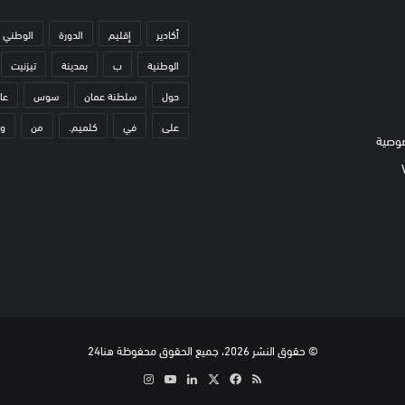
أكادير
إقليم
الدورة
الوطني
الوطنية
ب
بمدينة
تيزنيت
حول
سلطنة عمان
سوس
عا
على
في
كلميم.
من
و
وصية
© حقوق النشر 2026، جميع الحقوق محفوظة هنا24
ملخص
‫X
فيسبوك
لينكدإن
‫YouTube
انستقرام
الموقع