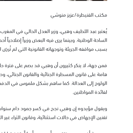
مكتب القنيطرة/عزيز منوشي
يُعتبر عبد اللطيف وهبي، وزير العدل الحالي في المغرب،
الساحة الوطنية. وبينما يرى فيه البعض وزيراً إصلاحياً أ
بسبب مواقفه الجريئة وتوجهاته القانونية التي لم تُرضِ ا
فمن جهة، لا ينكر كثيرون أن وهبي قد بصم على فترة حاف
هامة على قانون المسطرة الجنائية والقانون الجنائي، و
الولوج إلى العدالة. كما ساهم بشكل ملموس في الدفع ن
لفائدة المواطنين.
ويقول مؤيدوه إن وهبي نجح في كسر جمود دام سنوات 
تقنين الإجهاض في حالات استثنائية، وقانون الثراء غير 
من جهة أخرى، يرى منتقدوه أن وهبي أحياناً يتخذ قرارا