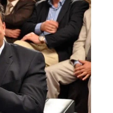
ر
ي
د
ا
إ
ل
ك
ت
ر
و
ن
ي
ا