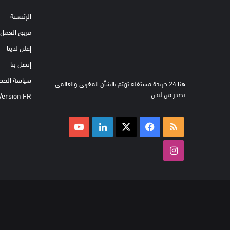
الرئيسية
فريق العمل
إعلن لدينا
إتصل بنا
سياسة الخص
هنا 24 جريدة مستقلة تهتم بالشأن المغربي والعالمي
تصدر من لندن.
Version FR
ملخص
‫X
فيسبوك
لينكدإن
‫YouTube
الموقع
انستقرام
RSS