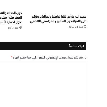
حزب العدالة والتن
بنعبد الله يترأس لقاءا تواصليا بالعرائش ويؤكد
الخطر بشأن مشروع
على التعبئة حول المشروع المجتمعي التقدمي
عاجل لحماية الأسر
منذ 21 ساعة
منذ 3 أيام
اترك تعليقاً
لن يتم نشر عنوان بريدك الإلكتروني.
الحقول الإلزامية مشار إليها بـ
*
ا
ل
ت
ع
ل
ي