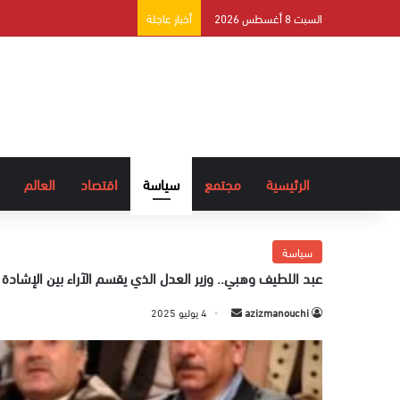
السبت 8 أغسطس 2026
أخبار عاجلة
الرئيسية
مجتمع
سياسة
اقتصاد
العالم
سياسة
عبد اللطيف وهبي.. وزير العدل الذي يقسم الآراء بين الإشادة و
azizmanouchi
أ
4 يوليو 2025
ر
س
ل
ب