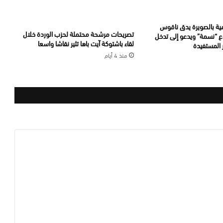
مية بالصويرة يدق ناقوس
تصريحات مرشحة محتملة لحزب الوردة خلال
 “نسمة” ويدعو إلى تدخل
لقاء باشتوكة آيت باها تثير نقاشا واسعا
 المستفيدة
منذ 4 أيام