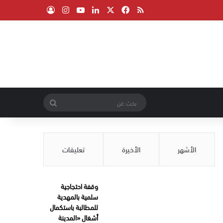
‫X
فيسبوك
ملخص الموقع RSS
لينكدإن
‫YouTube
انستقرام
تسجيل الدخول
بحث
عن
الأشهر
الأخيرة
تعليقات
وقفة احتجاجية
سلمية بالمهدية
للمطالبة باستكمال
أشغال «المدينة