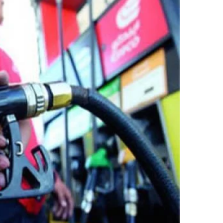
ر
ي
د
ا
إ
ل
ك
ت
ر
و
ن
ي
ا