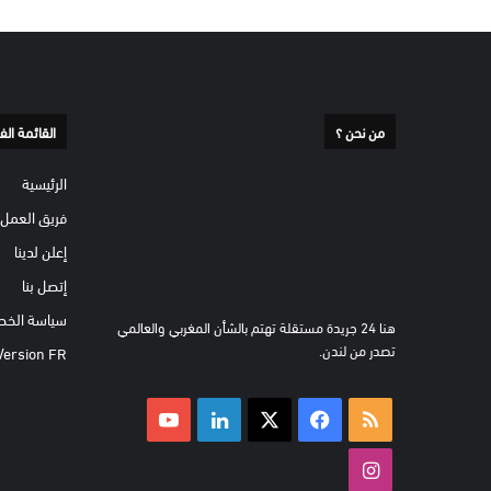
من نحن ؟
القائمة الف
الرئيسية
فريق العمل
إعلن لدينا
إتصل بنا
سياسة الخص
هنا 24 جريدة مستقلة تهتم بالشأن المغربي والعالمي
تصدر من لندن.
Version FR
ملخص
‫X
فيسبوك
لينكدإن
‫YouTube
الموقع
انستقرام