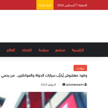
الجمعة 7 أغسطس 2026
أخبار عاجلة
الرئيسية
مجتمع
سياسة
اقتصاد
العالم
حوادث
وقود مغشوش يُخرّب سيارات الدولة والمواطنين.. من يحمي
azizmanouchi
أ
8 يوليو 2025
ر
س
ل
ب