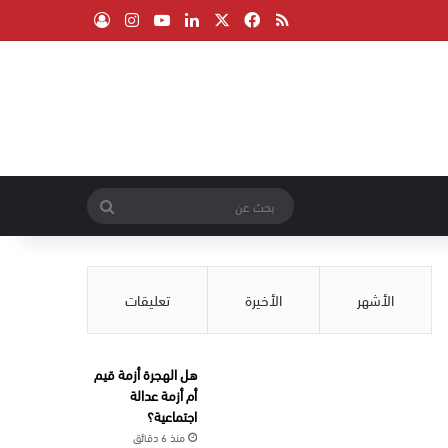
‫X
فيسبوك
ملخص الموقع RSS
لينكدإن
‫YouTube
انستقرام
تسجيل الدخول
بحث
عن
الأشهر
الأخيرة
تعليقات
هل الهجرة أزمة قيم
أم أزمة عدالة
اجتماعية؟
منذ 6 دقائق