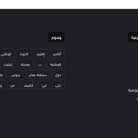
رعية
وسوم
أكادير
إقليم
الدورة
الوطني
الوطنية
ب
بمدينة
تيزنيت
حول
سلطنة عمان
سوس
عا
على
في
كلميم.
من
و
وصية