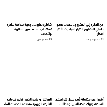
من الفكرة إلى المشروع.. تيغيرت تجمع
شاطئ تغازوت.. وجهة سياحية ساحرة
حاملي المشاريع لاختيار المبادرات الأكثر
تستقطب المصطافين المغاربة
ابتكارا
والأجانب
منذ يوم واحد
منذ يومين
أشغال غير مكتملة بأيت ملول تثير استياء
العرائش والقصر الكبير.. تراجع خدمات
الساكنة وتربك حركة السير.. ومطالب
الشركة الجهوية متعددة الخدمات للماء