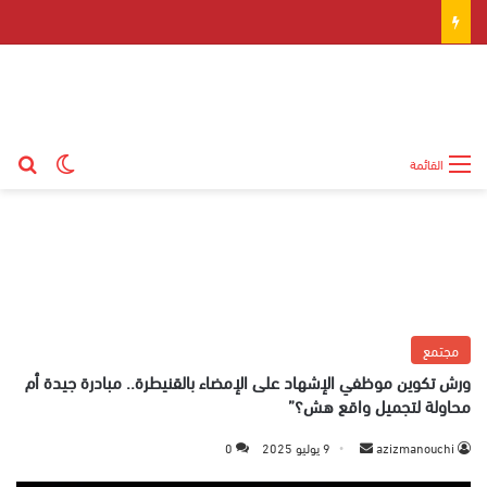
بح
الوضع ال
القائمة
مجتمع
ورش تكوين موظفي الإشهاد على الإمضاء بالقنيطرة.. مبادرة جيدة أم
محاولة لتجميل واقع هش؟”
azizmanouchi
أ
9 يوليو 2025
0
ر