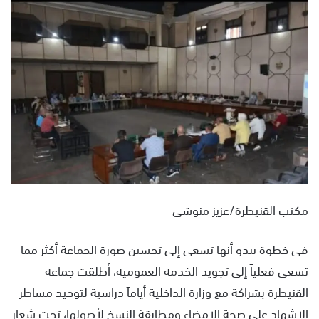
س
ل
ب
ر
ي
د
ا
إ
ل
ك
ت
ر
مكتب القنيطرة/عزيز منوشي
و
ن
في خطوة يبدو أنها تسعى إلى تحسين صورة الجماعة أكثر مما
ي
ا
تسعى فعلياً إلى تجويد الخدمة العمومية، أطلقت جماعة
القنيطرة بشراكة مع وزارة الداخلية أياماً دراسية لتوحيد مساطر
الإشهاد على صحة الإمضاء ومطابقة النسخ لأصولها، تحت شعارٍ