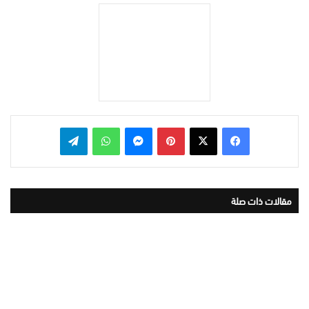
بينتيريست
ماسنجر
واتساب
تيلقرام
مقالات ذات صلة