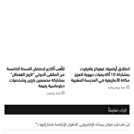
انطلاق أولمبياد تيفيناغ بتافراوت
تتأهب أكادير لاحتضان النسخة الخامسة
بمشاركة 10 أكاديميات جهوية لتعزيز
من الملتقى الدولي “تاريخ القفطان”
مكانة الأمازيغية في المدرسة المغربية
بمشاركة مصممين بارزين وشخصيات
دبلوماسية رفيعة
منذ يوم واحد
منذ يومين
اترك تعليقاً
لن يتم نشر عنوان بريدك الإلكتروني.
الحقول الإلزامية مشار إليها بـ
*