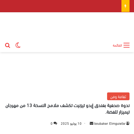
بح
الوضع ال
القائمة
ثقافة وفن
ندوة صحفية بفندق إيدو تيزنيت تكشف ملامح النسخة 13 من مهرجان
تيميزار للفضة.
boubaker Elmguielle
أ
10 يوليو 2025
0
ر