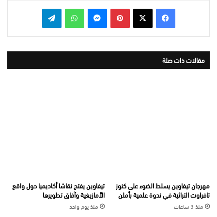
بينتيريست
ماسنجر
واتساب
تيلقرام
مقالات ذات صلة
مهرجان تيفاوين يسلط الضوء على كنوز
تيفاوين يفتح نقاشا أكاديميا حول واقع
تافراوت التراثية في ندوة علمية بأملن
الأمازيغية وآفاق تطويرها
منذ 3 ساعات
منذ يوم واحد