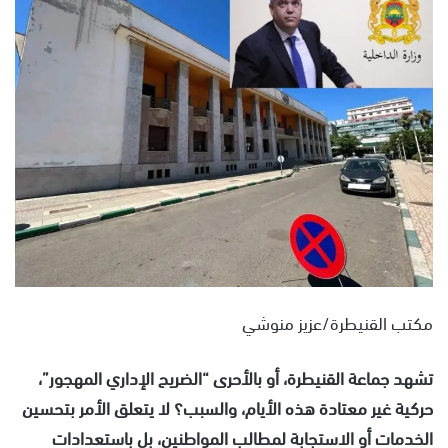
ل
ب
ر
ي
د
ا
إ
ل
ك
ت
ر
و
ن
مكتب القنيطرة/عزيز منوشي
ي
ا
تشهد جماعة القنيطرة، أو بالأحرى “الضريح الإداري المهجور”،
حركية غير معتادة هذه الأيام، والسبب؟ لا يتعلق الأمر بتحسين
الخدمات أو الاستجابة لمطالب المواطنين، بل باستعدادات