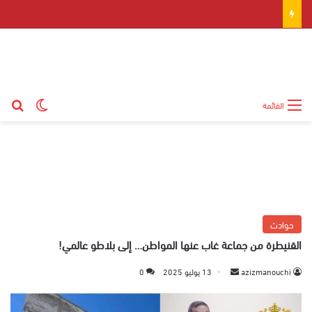
بح
الوضع ال
القائمة
حوادث
القنيطرة من جماعة غاب عنها المواطن… إلى بلاطو عالمي!
azizmanouchi
أ
13 يوليو 2025
0
ر
س