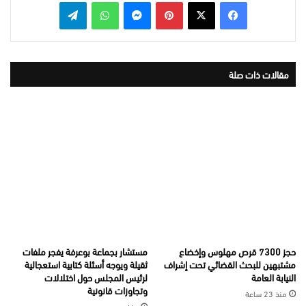
بينتيريست
ماسنجر
واتساب
تيلقرام
مقالات ذات صلة
حجز 7300 قرص مهلوس وإخضاع
مستشار بجماعة بوعرفة يفجر ملفات
مشتبهين للبحث القضائي تحت إشراف
ثقيلة ويوجه أسئلة كتابية استعجالية
النيابة العامة
لرئيس المجلس حول اختلالات
وتجاوزات قانونية
منذ 23 ساعة
منذ يومين