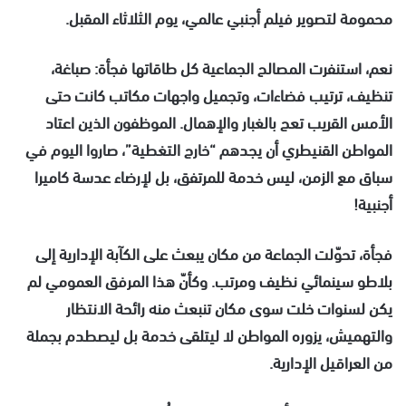
محمومة لتصوير فيلم أجنبي عالمي، يوم الثلاثاء المقبل.
نعم، استنفرت المصالح الجماعية كل طاقاتها فجأة: صباغة،
تنظيف، ترتيب فضاءات، وتجميل واجهات مكاتب كانت حتى
الأمس القريب تعج بالغبار والإهمال. الموظفون الذين اعتاد
المواطن القنيطري أن يجدهم “خارج التغطية”، صاروا اليوم في
سباق مع الزمن، ليس خدمة للمرتفق، بل لإرضاء عدسة كاميرا
أجنبية!
فجأة، تحوّلت الجماعة من مكان يبعث على الكآبة الإدارية إلى
بلاطو سينمائي نظيف ومرتب. وكأنّ هذا المرفق العمومي لم
يكن لسنوات خلت سوى مكان تنبعث منه رائحة الانتظار
والتهميش، يزوره المواطن لا ليتلقى خدمة بل ليصطدم بجملة
من العراقيل الإدارية.