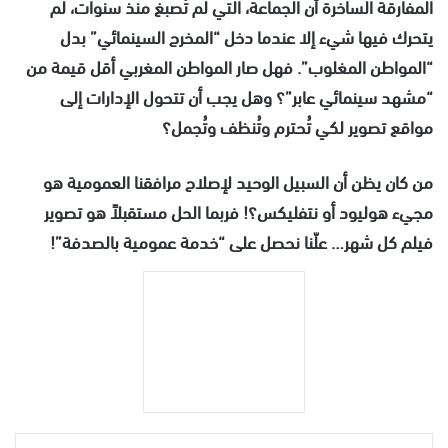
المفارقة الساخرة أن الجماعة، التي لم تُصبغ منذ سنوات، لم
يتحرك فيها شيء إلا عندما دخل “المخرج السينمائي” بدل
“المواطن المغلوب”. فهل صار المواطن المغربي أقل قيمة من
“مشهد سينمائي عابر”؟ وهل يجب أن تتحول الإدارات إلى
مواقع تصوير لكي تُحترم وتُنظف وتُجمل؟
من كان يظن أن السبيل الوحيد لإصلاح مرافقنا العمومية هو
مجيء هوليود أو نتفليكس؟! فربما الحل مستقبلاً هو تصوير
فيلم كل شهر… علّنا نحصل على “خدمة عمومية بالصدفة”!