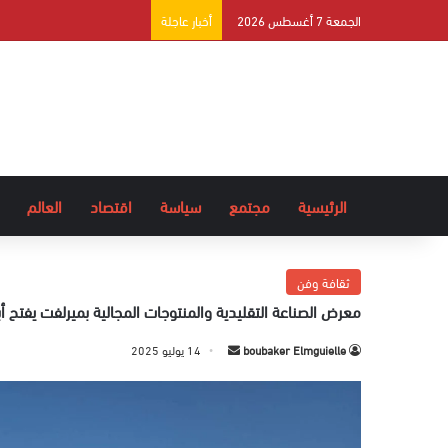
الجمعة 7 أغسطس 2026
أخبار عاجلة
الرئيسية
مجتمع
سياسة
اقتصاد
العالم
ثقافة وفن
معرض الصناعة التقليدية والمنتوجات المجالية بميرلفت يفتح أبو
boubaker Elmguielle
أ
14 يوليو 2025
ر
س
ل
ب