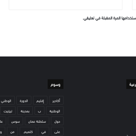
ستخدامها المرة المقبلة في تعليقي.
رعية
وسوم
أكادير
إقليم
الدورة
الوطني
الوطنية
ب
بمدينة
تيزنيت
حول
سلطنة عمان
سوس
عا
على
في
كلميم.
من
و
وصية