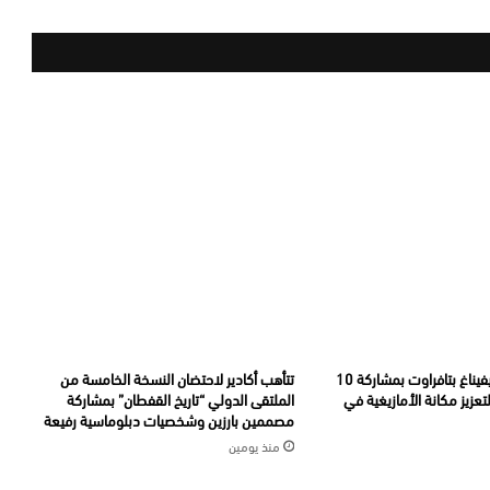
انطلاق أولمبياد تيفيناغ بتافراوت بمشاركة 10
تتأهب أكادير لاحتضان النسخة الخامسة من
تعزيز مكانة الأمازيغية في
الملتقى الدولي “تاريخ القفطان” بمشاركة
مصممين بارزين وشخصيات دبلوماسية رفيعة
منذ يومين