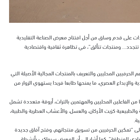
ات على قدم وساق من أجل افتتاح معرض الصناعة التقليدية
 تتجدد… ومنتجات تتألق”، في تظاهرة ثقافية واقتصادية
الحرفيين المحليين والتعريف بالمنتجات المجالية الأصيلة التي
ية والإبداع العصري، ما يمنحها طابعا فريدا يستهوي الزوار من
من الفاعلين المحليين والمهتمين بالتراث، أروقة متعددة تشمل
تية والطبيعية كزيت الأركان، والعسل، والأعشاب العطرية والطبية،
ة.
لى “تمكين الحرفيين من تسويق منتجاتهم، وفتح آفاق جديدة
امادي للمنطقة”. كما أشار إلى أن المعرض سيواكب بأنشطة