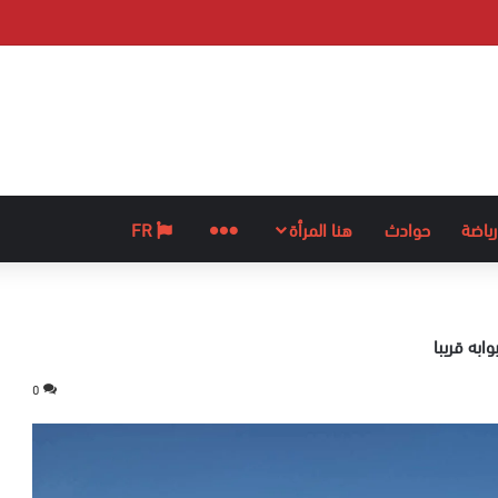
رياضة
حوادث
هنا المرأة
المزيد
FR
ابه قريبا
0