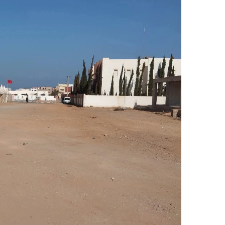
ر
ي
د
ا
إ
ل
ك
ت
ر
و
ن
ي
ا