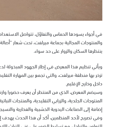
في أجواء يسودها الحماس والتفاؤل، تتواصل الاستعداد
والمنتوجات المجالية بجماعة ميرلفت، تحت شعار “أصالة
ينتظرها السكان والزوار على حد سواء.
ويأتي تنظيم هذا المعرض في إطار الجهود المبذولة لدعم 
تزخر بها منطقة ميرلفت، والتي تجمع بين المهارة التقليد
داخل وخارج الإقليم.
وسيضم المعرض، الذي من المنتظر أن يعرف حضورا وازنا 
المنتوجات الجلدية، والزرابي التقليدية، والمنتجات النبا
إضافة إلى الصناعات اليدوية الخشبية والفخارية والنسيجي
وفي تصريح لأحد المنظمين، أكد أن هذا الحدث يهدف إ
للتعاون والتبادل، مع تسليط الضوء على غنى التراث الل