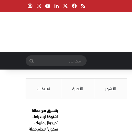
‫X
فيسبوك
ملخص الموقع RSS
لينكدإن
‫YouTube
انستقرام
تسجيل الدخول
بحث
عن
الأشهر
الأخيرة
تعليقات
بتنسيق مع عمالة
اشتوكة آيت باها..
“ديجيتال ماروك
سكول” تنظم حملة