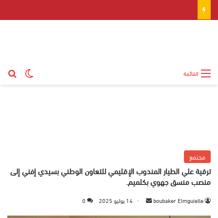
بح
الوضع ال
القائمة
مجتمع
ترقية علي الطيار المندوب الإقليمي للتعاون الوطني بسيدي إفني إلى
منصب منسق جهوي بكلميم.
boubaker Elmguielle
أ
14 يوليو 2025
0
ر