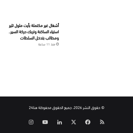
أشغال غير مكتملة بأيت ملول تثير
استياء الساكنة وتربك حركة السير..
ومطالب بتدخل السلطات
منذ 11 ساعة
© حقوق النشر 2026، جميع الحقوق محفوظة هنا24
ملخص
‫X
فيسبوك
لينكدإن
‫YouTube
انستقرام