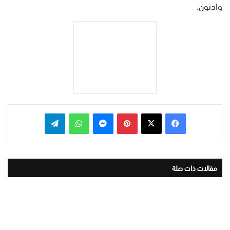
وادنون.
بينتيريست
ماسنجر
واتساب
تيلقرام
مقالات ذات صلة