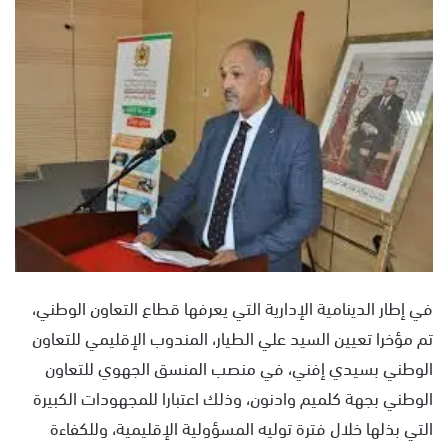
س
ل
ب
ر
ي
د
ا
إ
ل
ك
ت
ر
و
في إطار الدينامية الإدارية التي يعرفها قطاع التعاون الوطني،
ن
تم مؤخرا تعيين السيد علي الطيار، المندوب الإقليمي للتعاون
ي
الوطني بسيدي إفني، في منصب المنسق الجهوي للتعاون
ا
الوطني بجهة كلميم وادنون، وذلك اعتبارا للمجهودات الكبيرة
التي بذلها خلال فترة توليه المسؤولية الإقليمية، وللكفاءة