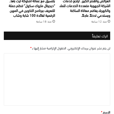
العرائش والقصر الكبير.. تراجع خدمات
بتنسيق مع عمالة اشتوكة آيت باها..
الشركة الجهوية متعددة الخدمات للماء
“ديجيتال ماروك سكول” تنظم حملة
والكهرباء يفاقم معاناة الساكنة
للتعريف ببرنامج التكوين في المهن
ويستدعي تدخلاً عاجلاً.
الرقمية لفائدة 100 شابة وشاب
منذ 12 ساعة
منذ 18 ساعة
اترك تعليقاً
لن يتم نشر عنوان بريدك الإلكتروني.
الحقول الإلزامية مشار إليها بـ
*
ا
ل
ت
ع
ل
ي
ق
*
الاسم
*