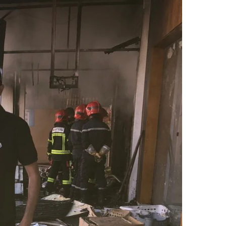
ر
ي
د
ا
إ
ل
ك
ت
ر
و
ن
ي
ا