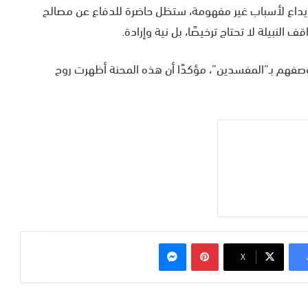
إيداع لأسباب غير مفهومة، ستظل حاضرة للدفاع عن مصالح
لنبيلة لا تحتاج ترخيصًا، بل نية وإرادة.
هم بـ”المفسدين”، مؤكدًا أن هذه المحنة أظهرت روح
بينتيريست
ماسنجر
‫X