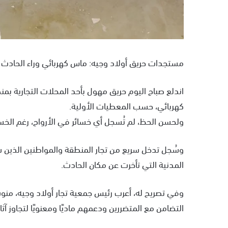
مستجدات حريق أولاد وجيه: ماس كهربائي وراء الحادث و
اندلع صباح اليوم حريق مهول بأحد المحلات التجارية بمنط
كهربائي، حسب المعطيات الأولية.
ولحسن الحظ، لم تُسجل أي خسائر في الأرواح، رغم الخسا
وسُجل تدخل سريع من تجار المنطقة والمواطنين الذين س
المدنية التي تأخرت عن مكان الحادث.
وفي تصريح له، أعرب رئيس جمعية تجار أولاد وجيه، منوش
التضامن مع المتضررين ودعمهم ماديًا ومعنويًا لتجاوز آثار