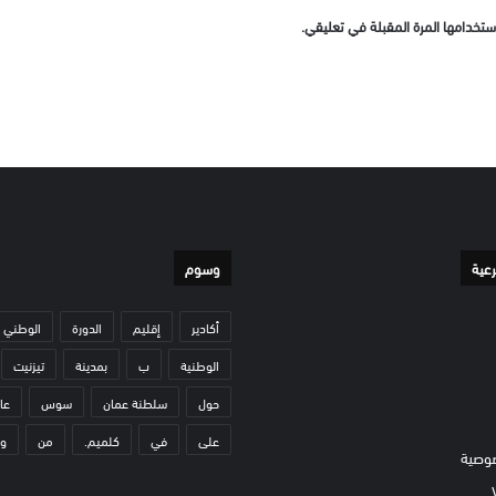
ستخدامها المرة المقبلة في تعليقي.
رعية
وسوم
أكادير
إقليم
الدورة
الوطني
الوطنية
ب
بمدينة
تيزنيت
حول
سلطنة عمان
سوس
عا
على
في
كلميم.
من
و
وصية