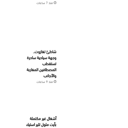
منذ 7 ساعات
شاطئ تغازوت..
وجهة سياحية ساحرة
تستقطب
المصطافين المغاربة
والأجانب
منذ 9 ساعات
أشغال غير مكتملة
بأيت ملول تثير استياء