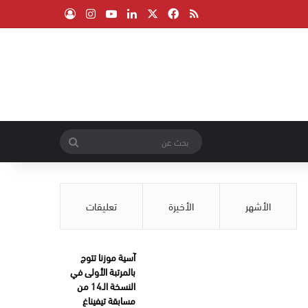
‫X
فيسبوك
ملخص الموقع RSS
لينكدإن
‫YouTube
انستقرام
تسجيل الدخول
بحث
عن
الأشهر
الأخيرة
تعليقات
آسية موزنا تتوج
بالمرتبة الأولى في
النسخة الـ14 من
مسابقة تيفيناغ