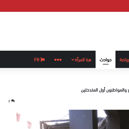
رياضة
حوادث
هنا المرأة
المزيد
FR
 والمواطنون أول المتدخلين
0