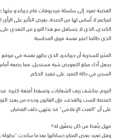
القضية تعود إلى سلسلة فيديوهات قام جيراندو ببثها عب
لمزاعم لا أساس لها من الصحة، بغرض التأثير على الرأي ا
الكندي، الذي لا يتساهل مع هذا النوع من التعدي على 
الذي طالما اعتبر نفسه فوق المحاسبة.
المثير للسخرية أن جيراندو، الذي يظهر نفسه في موقع 
يجعل أداء مبلغ التعويض شبه مستحيل، مما يضعه أمام اح
السجن في حالة التمرد على تنفيذ الحكم.
اليوم، ينكشف زيف الشعارات، وتسقط أقنعة كثيرة. فحين 
كمنصة للسب والقذف، فإن القانون وحده من يعيد التوازن. 
على أن “العبث الإعلامي” قد ينتهي خلف القضبان.
فهل يتّعظ من كان يصفّق له؟
وهل تعيد بعض المنابر حساباتها بعدما ساندت “بطولة 