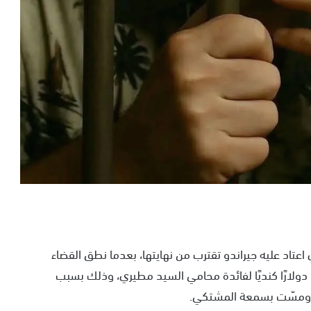
اعتاد عليه جيراندو تقترب من نهايتها، بعدما نطق القضاء
الكندي بحكم ثقيل في حقه، قضى بأداء مبلغ 164,514 دولارًا كنديًا لفائدة محامي السيد مطيري، وذلك بسبب
 ومسّت بسمعة المشتكي.