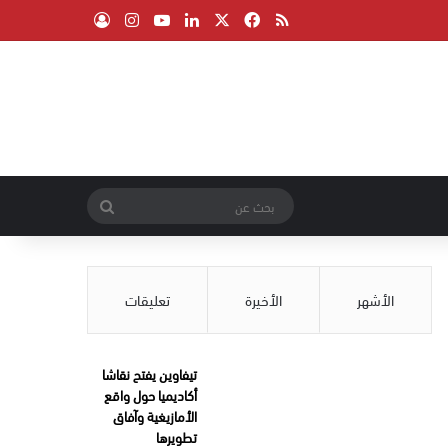
‫X
فيسبوك
ملخص الموقع RSS
لينكدإن
‫YouTube
انستقرام
تسجيل الدخول
بحث
عن
الأشهر
الأخيرة
تعليقات
تيفاوين يفتح نقاشا
أكاديميا حول واقع
الأمازيغية وآفاق
تطويرها