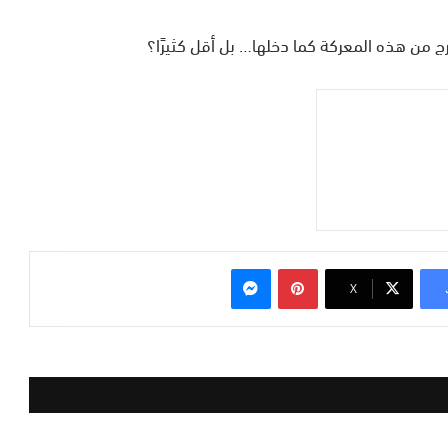
رج من هذه المعركة كما دخلها… بل أقل كثيرًا؟
بينتيريست
ماسنجر
‫X