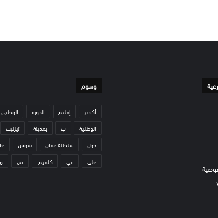
رعية
وسوم
أكادير
إقليم
الدورة
الوطني
الوطنية
ب
بمدينة
تيزنيت
حول
سلطنة عمان
سوس
عا
على
في
كلميم.
من
و
وصية