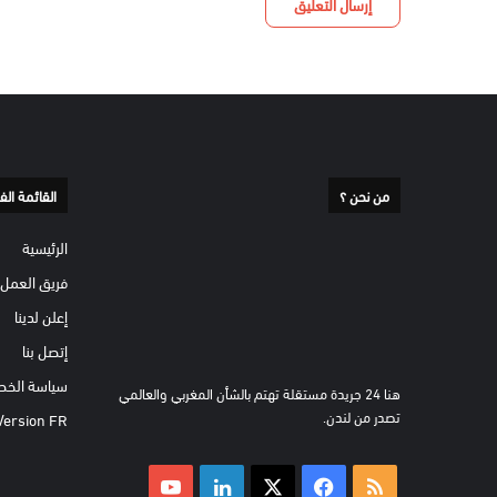
من نحن ؟
القائمة الف
الرئيسية
فريق العمل
إعلن لدينا
إتصل بنا
سياسة الخص
هنا 24 جريدة مستقلة تهتم بالشأن المغربي والعالمي
تصدر من لندن.
Version FR
ملخص
‫X
فيسبوك
لينكدإن
‫YouTube