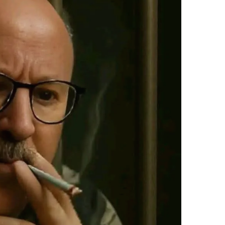
ر
ي
د
ا
إ
ل
ك
ت
ر
و
ن
ي
ا