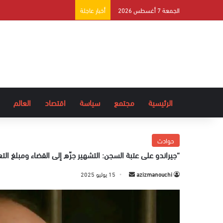
الجمعة 7 أغسطس 2026
أخبار عاجلة
الرئيسية
مجتمع
سياسة
اقتصاد
العالم
حوادث
“جيراندو على عتبة السجن: التشهير جرّه إلى القضاء ومبلغ التع
azizmanouchi
أ
15 يوليو 2025
ر
س
ل
ب