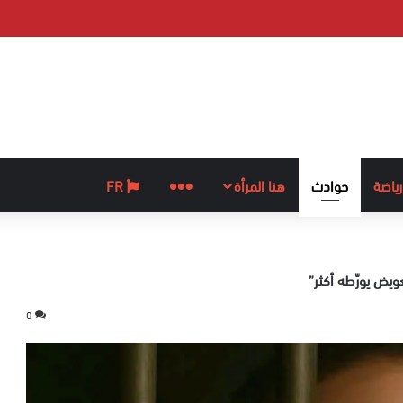
رياضة
حوادث
هنا المرأة
المزيد
FR
ويض يورّطه أكثر”
0