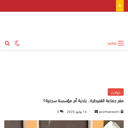
بح
الوضع ال
القائمة
حوادث
مقر جماعة القنيطرة.. بلدية أم مؤسسة سجنية؟
azizmanouchi
أ
16 يوليو 2025
0
ر
س