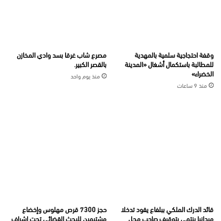
وقفة احتجاجية سلمية بالمهدية
مصرع شاب غرقا بسد وادي المخازن
للمطالبة باستكمال أشغال «المدينة
بالقصر الكبير.
الخضراء»
منذ يوم واحد
منذ 9 ساعات
قائد الدرك الملكي ببلفاع يقود تدخلا
حجز 7300 قرص مهلوس وإخضاع
ميدانيا ينتهي بتوقيف صاحب محل
مشتبهين للبحث القضائي تحت إشراف