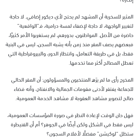
المثير للسخرية أن المشهد لم يحتج لأي ديكور إضافي. لا حاجة
لتغيير الواجهة، لا حاجة لإضفاء لمسة درامية، فـ”الواقعية”
حاضرة من الأصل. المواطنون، بدورهم، لم يستغربوا الأمر كثيرًا،
فبعضهم يصف المقر منذ زمن بأنه يشبه السجن، ليس في البنية
فقط، بل في طريقة التعامل، وانتظار الدور، والبيروقراطية التي
تعطل المصالح أكثر مما تخدمها.
المخرج رأى ما لم يرَه المنتخبون والمسؤولون: أن المقر الحالي
للجماعة يفتقر لأدنى مقومات الجمالية والانفتاح، وأنه فضاء
صالح لتصوير مشاهد العقوبة لا مشاهد الخدمة العمومية.
فهل حان الوقت لإعادة النظر في صورة المؤسسات العمومية،
ليس فقط في الشكل ولكن أيضًا في الجوهر؟ أم أن القنيطرة
ستظل “لوكيشن” مفضلًا لأفلام السجون؟