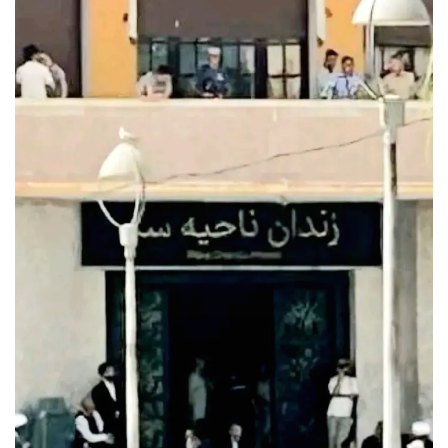
ل
ب
ر
ي
د
ا
إ
ل
ك
ت
ر
و
ن
ي
ا