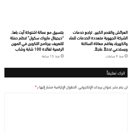
العرائش والقصر الكبير.. تراجع خدمات
بتنسيق مع عمالة اشتوكة آيت باها..
الشركة الجهوية متعددة الخدمات للماء
“ديجيتال ماروك سكول” تنظم حملة
والكهرباء يفاقم معاناة الساكنة
للتعريف ببرنامج التكوين في المهن
ويستدعي تدخلاً عاجلاً.
الرقمية لفائدة 100 شابة وشاب
منذ 9 ساعات
منذ 15 ساعة
اترك تعليقاً
لن يتم نشر عنوان بريدك الإلكتروني.
الحقول الإلزامية مشار إليها بـ
*
ا
ل
ت
ع