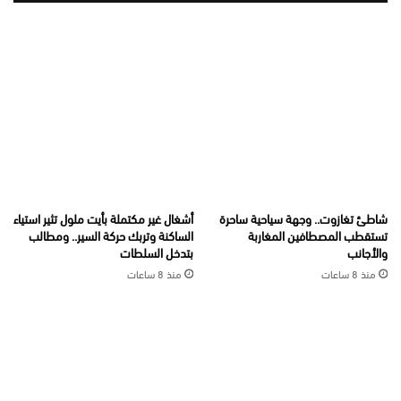
شاطئ تغازوت.. وجهة سياحية ساحرة
أشغال غير مكتملة بأيت ملول تثير استياء
تستقطب المصطافين المغاربة
الساكنة وتربك حركة السير.. ومطالب
والأجانب
بتدخل السلطات
منذ 8 ساعات
منذ 8 ساعات