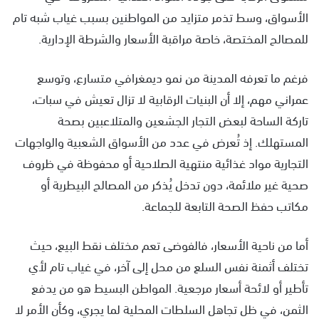
الأسواق، وسط تذمر متزايد من المواطنين بسبب غياب شبه تام
للمصالح المختصة، خاصة مراقبة الأسعار والشرطة الإدارية.
فرغم ما تعرفه المدينة من نمو ديمغرافي متسارع، وتوسع
عمراني مهم، إلا أن البنيات الرقابية لا تزال تعيش في سبات،
تاركة الساحة لبعض التجار الجشعين والمتلاعبين بصحة
المستهلك. إذ تُعرض في عدد من الأسواق الشعبية والواجهات
التجارية مواد غذائية منتهية الصلاحية أو محفوظة في ظروف
صحية غير ملائمة، دون تدخل يُذكر من المصالح البيطرية أو
مكاتب حفظ الصحة التابعة للجماعة.
أما من ناحية الأسعار، فالفوضى تعم مختلف نقط البيع، حيث
تختلف أثمنة نفس السلع من محل إلى آخر، في غياب تام لأي
تأطير أو لائحة أسعار مرجعية. المواطن البسيط هو من يدفع
الثمن، في ظل تجاهل السلطات المحلية لما يجري، وكأن الأمر لا