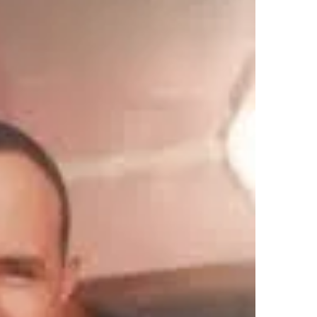
ر
ي
د
ا
إ
ل
ك
ت
ر
و
ن
ي
ا