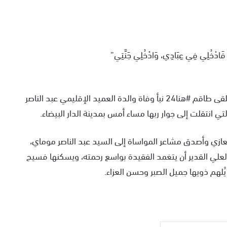
ِيَّة، فَادْخُلِي فِي عِبَادِي، وَادْخُلِي جَنَّتِي”
بقلوب مؤمنة بقضاء الله وقدره، وببالغ الحزن والأسى، تلقى طاقم #هنا24 نبأ وفاة والدة العميد الإقليمي عبد الناصر
لتي انتقلت إلى جوار ربها مساء أمس بمدينة الدار البيضاء.
تعازي وأصدق مشاعر المواساة إلى السيد عبد الناصر موماي،
ه العلي القدير أن يتغمد الفقيدة بواسع رحمته، ويسكنها فسيح
يُلهم ذويها جميل الصبر وحسن العزاء.