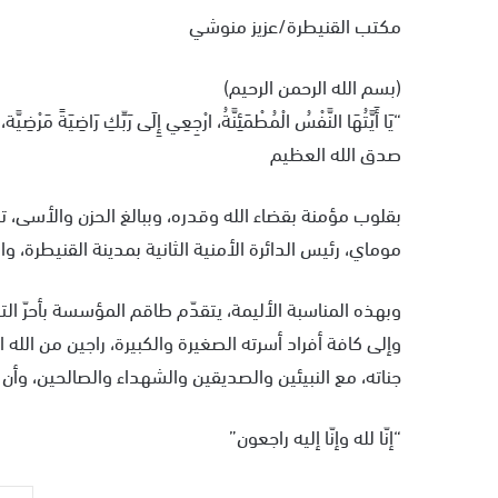
مكتب القنيطرة/عزيز منوشي
(بسم الله الرحمن الرحيم)
“يَا أَيَّتُهَا النَّفْسُ الْمُطْمَئِنَّةُ، ارْجِعِي إِلَى رَبِّكِ رَاضِيَةً مَرْض
صدق الله العظيم
موماي، رئيس الدائرة الأمنية الثانية بمدينة القنيطرة، وا
وبهذه المناسبة الأليمة، يتقدّم طاقم المؤسسة بأحرّ ال
وإلى كافة أفراد أسرته الصغيرة والكبيرة، راجين من الل
جناته، مع النبيئين والصديقين والشهداء والصالحين، وأن 
“إنّا لله وإنّا إليه راجعون”