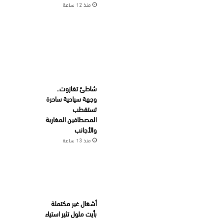
منذ 12 ساعة
شاطئ تغازوت..
وجهة سياحية ساحرة
تستقطب
المصطافين المغاربة
والأجانب
منذ 13 ساعة
أشغال غير مكتملة
بأيت ملول تثير استياء