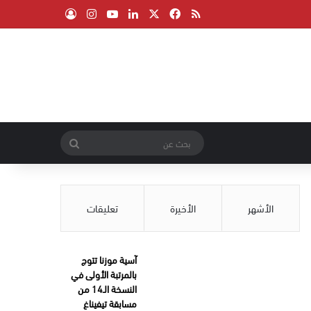
‫X
فيسبوك
ملخص الموقع RSS
لينكدإن
‫YouTube
انستقرام
تسجيل الدخول
بحث
عن
الأشهر
الأخيرة
تعليقات
آسية موزنا تتوج
بالمرتبة الأولى في
النسخة الـ14 من
مسابقة تيفيناغ