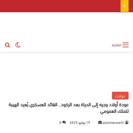
بح
الوضع ال
القائمة
حوادث
عودة أولاد وجيه إلى الحياة بعد الركود.. القائد العسكري يُعيد الهيبة
للملك العمومي
azizmanouchi
أ
19 يوليو 2025
0
ر