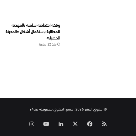
وقفة احتجاجية سلمية بالمهدية
للمطالبة باستكمال أشغال «المدينة
الخضراء»
منذ 22 ساعة
© حقوق النشر 2026، جميع الحقوق محفوظة هنا24
ملخص
‫X
فيسبوك
لينكدإن
‫YouTube
انستقرام