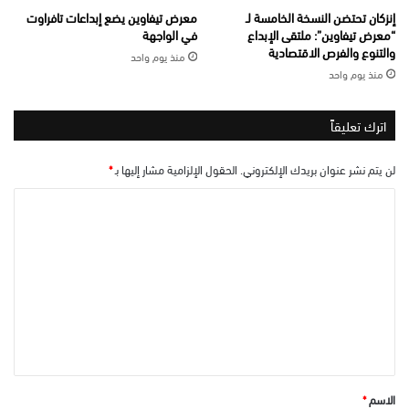
إنزكان تحتضن النسخة الخامسة لـ
معرض تيفاوين يضع إبداعات تافراوت
“معرض تيفاوين”: ملتقى الإبداع
في الواجهة
والتنوع والفرص الاقتصادية
منذ يوم واحد
منذ يوم واحد
اترك تعليقاً
لن يتم نشر عنوان بريدك الإلكتروني.
الحقول الإلزامية مشار إليها بـ
*
ا
ل
ت
ع
ل
ي
ق
*
الاسم
*