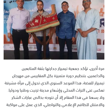
س
ل
ب
ر
ي
د
ا
إ
ل
ك
ت
ر
مرة أخرى، تؤكد جمعية تيميزار جدارتها بثقة المتابعين
و
والداعمين، بتنظيم دورة متميزة بكل المقاييس من مهرجان
ن
تيميزار للفضة، هذا الموعد السنوي الذي تحول إلى مرآة مشرقة
ي
تعكس غنى التراث المحلي وإشعاع مدينة تزنيت وطنيا ودوليا.
ا
ولا يسعنا في هذا المقام إلا أن نتوجه بخالص عبارات الشكر
والامتنان للطاقم الإعلامي والتواصلي، الذي عمل على مواكبة