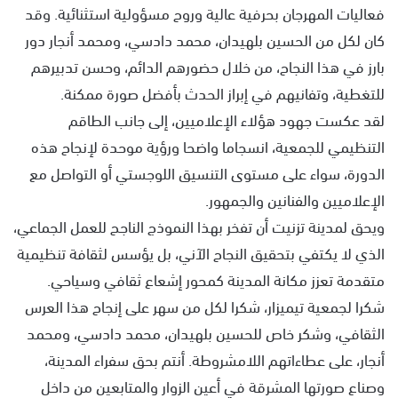
فعاليات المهرجان بحرفية عالية وروح مسؤولية استثنائية. وقد
كان لكل من الحسين بلهيدان، محمد دادسي، ومحمد أنجار دور
بارز في هذا النجاح، من خلال حضورهم الدائم، وحسن تدبيرهم
للتغطية، وتفانيهم في إبراز الحدث بأفضل صورة ممكنة.
لقد عكست جهود هؤلاء الإعلاميين، إلى جانب الطاقم
التنظيمي للجمعية، انسجاما واضحا ورؤية موحدة لإنجاح هذه
الدورة، سواء على مستوى التنسيق اللوجستي أو التواصل مع
الإعلاميين والفنانين والجمهور.
ويحق لمدينة تزنيت أن تفخر بهذا النموذج الناجح للعمل الجماعي،
الذي لا يكتفي بتحقيق النجاح الآني، بل يؤسس لثقافة تنظيمية
متقدمة تعزز مكانة المدينة كمحور إشعاع ثقافي وسياحي.
شكرا لجمعية تيميزار، شكرا لكل من سهر على إنجاح هذا العرس
الثقافي، وشكر خاص للحسين بلهيدان، محمد دادسي، ومحمد
أنجار، على عطاءاتهم اللامشروطة. أنتم بحق سفراء المدينة،
وصناع صورتها المشرقة في أعين الزوار والمتابعين من داخل